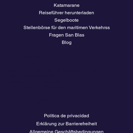
Katamarane
Reiseführer herunterladen
Segelboote
Stellenbörse für den maritimen Verkehrss
Fragen San Blas
Blog
Unternehmen
Tarife und Preise
Zugang für Mitglieder des
Eigentümerclubs
El clima
Reiseführer herunterladen
Stellenbörse für die Schifffahrt
Rechtliche Seiten
Política de privacidad
Erklärung zur Barrierefreiheit
Allgemeine Geschäftsbedingungen