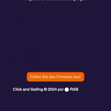
Kontakt
💬
España​
💬 Panamá
💬 Chile
email: info@clickandsailing.com
Edificio Cangrejo, 507.
Panamá, 07156
Füllen Sie das Formular aus!
Click and Sailing © 2024 por ⬤ RSB