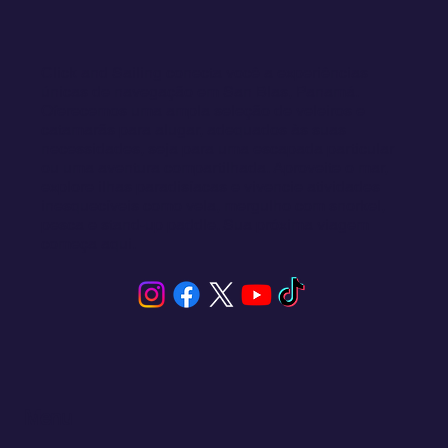
Click and Sailing conecta você a experiências
únicas de navegação em San Blas, Panamá.
Oferecemos uma ampla seleção de veleiros e
catamarãs para alugar, adequados às suas
necessidades, seja para uma escapada particular
ou uma aventura compartilhada. Aproveite o mar,
explore ilhas paradisíacas e vivencie atividades
inesquecíveis como vela, mergulho com snorkel,
pesca e stand-up paddle. Sua próxima viagem
começa aqui.
Menu