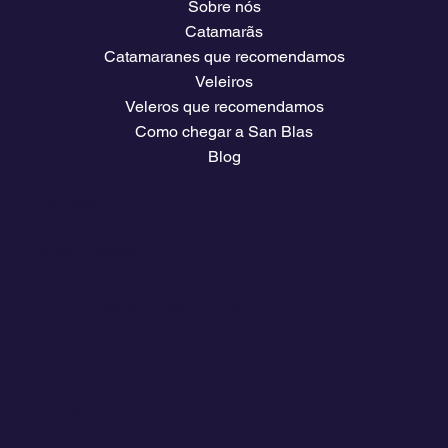
Sobre nós
Catamarãs
Catamaranes que recomendamos
Veleiros
Veleros que recomendamos
Como chegar a San Blas
Blog
Empresa
Planos e preços
Acesso ao clube de proprietários
O clima
Painel de vagas do setor náutico
Baixe guias de viagem
Páginas jurídicas