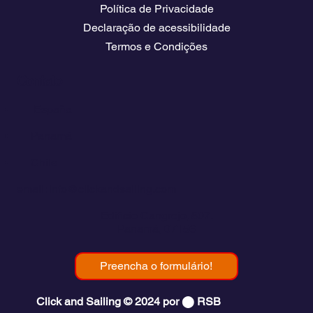
Política de Privacidade
Declaração de acessibilidade
Termos e Condições
Contato
💬
España​
💬 Panamá
💬 Chile
email: info@clickandsailing.com
Edificio Cangrejo, 507.
Panamá, 07156
Preencha o formulário!
Click and Sailing © 2024 por ⬤ RSB