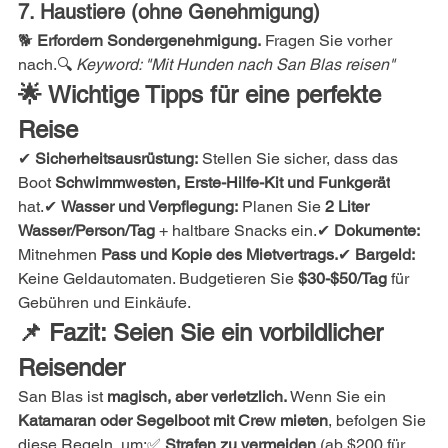
7. Haustiere (ohne Genehmigung)
🐕 
Erfordern Sondergenehmigung.
 Fragen Sie vorher 
nach.🔍 
Keyword: "Mit Hunden nach San Blas reisen"
🌟 Wichtige Tipps für eine perfekte 
Reise
✔ 
Sicherheitsausrüstung:
 Stellen Sie sicher, dass das 
Boot 
Schwimmwesten, Erste-Hilfe-Kit und Funkgerät
hat.✔ 
Wasser und Verpflegung:
 Planen Sie 
2 Liter 
Wasser/Person/Tag
 + haltbare Snacks ein.✔ 
Dokumente:
Mitnehmen 
Pass und Kopie des Mietvertrags.
✔ 
Bargeld:
Keine Geldautomaten. Budgetieren Sie 
$30-$50/Tag
 für 
Gebühren und Einkäufe.
📌 Fazit: Seien Sie ein vorbildlicher 
Reisender
San Blas ist 
magisch, aber verletzlich.
 Wenn Sie ein 
Katamaran oder Segelboot mit Crew mieten
, befolgen Sie 
diese Regeln, um:✅ 
Strafen zu vermeiden
 (ab $200 für 