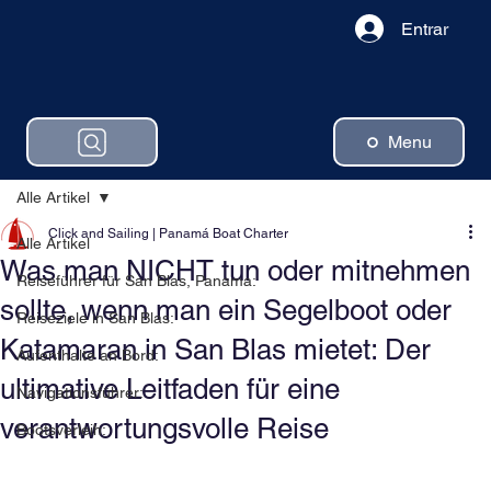
Entrar
Menu
Alle Artikel
Click and Sailing | Panamá Boat Charter
Alle Artikel
Was man NICHT tun oder mitnehmen
Reiseführer für San Blas, Panama:
sollte, wenn man ein Segelboot oder
Reiseziele in San Blas:
Katamaran in San Blas mietet: Der
Aufenthalte an Bord:
ultimative Leitfaden für eine
Navigationsführer:
verantwortungsvolle Reise
Bootsverleih: