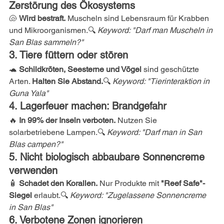
Zerstörung des Ökosystems
🐚 
Wird bestraft.
 Muscheln sind Lebensraum für Krabben 
und Mikroorganismen.🔍 
Keyword: "Darf man Muscheln in 
San Blas sammeln?"
3. Tiere füttern oder stören
🐢 
Schildkröten, Seesterne und Vögel
 sind geschützte 
Arten. 
Halten Sie Abstand.
🔍 
Keyword: "Tierinteraktion in 
Guna Yala"
4. Lagerfeuer machen: Brandgefahr
🔥 
In 99% der Inseln verboten.
 Nutzen Sie 
solarbetriebene Lampen.🔍 
Keyword: "Darf man in San 
Blas campen?"
5. Nicht biologisch abbaubare Sonnencreme 
verwenden
🧴 
Schadet den Korallen.
 Nur Produkte mit 
"Reef Safe"-
Siegel
 erlaubt.🔍 
Keyword: "Zugelassene Sonnencreme 
in San Blas"
6. Verbotene Zonen ignorieren