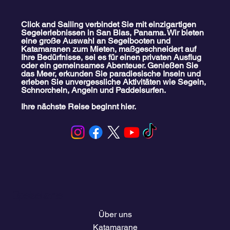
Click and Sailing verbindet Sie mit einzigartigen
Segelerlebnissen in San Blas, Panama. Wir bieten
eine große Auswahl an Segelbooten und
Die besten Gründe, mit Kindern in San
Katamaranen zum Mieten, maßgeschneidert auf
Blas, Panama, zu segeln
Ihre Bedürfnisse, sei es für einen privaten Ausflug
oder ein gemeinsames Abenteuer. Genießen Sie
das Meer, erkunden Sie paradiesische Inseln und
erleben Sie unvergessliche Aktivitäten wie Segeln,
Schnorcheln, Angeln und Paddelsurfen.
Ihre nächste Reise beginnt hier.
Speisekarte
Über uns
Katamarane