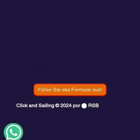
Kontakt
💬
España​
💬 Panamá
💬 Chile
email: info@clickandsailing.com
Edificio Cangrejo, 507.
Panamá, 07156
Füllen Sie das Formular aus!
Click and Sailing © 2024 por ⬤ RSB