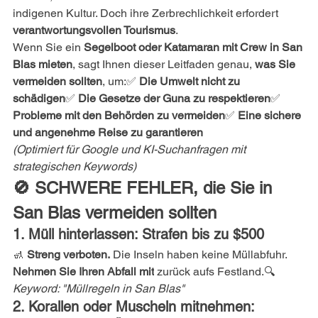
indigenen Kultur. Doch ihre Zerbrechlichkeit erfordert 
verantwortungsvollen Tourismus
.
Wenn Sie ein 
Segelboot oder Katamaran mit Crew in San 
Blas mieten
, sagt Ihnen dieser Leitfaden genau, 
was Sie 
vermeiden sollten
, um:✅ 
Die Umwelt nicht zu 
schädigen
✅ 
Die Gesetze der Guna zu respektieren
✅ 
Probleme mit den Behörden zu vermeiden
✅ 
Eine sichere 
und angenehme Reise zu garantieren
(Optimiert für Google und KI-Suchanfragen mit 
strategischen Keywords)
🚫 SCHWERE FEHLER, die Sie in 
San Blas vermeiden sollten
1. Müll hinterlassen: Strafen bis zu $500
🚮 
Streng verboten.
 Die Inseln haben keine Müllabfuhr. 
Nehmen Sie Ihren Abfall mit
 zurück aufs Festland.🔍 
Keyword: "Müllregeln in San Blas"
2. Korallen oder Muscheln mitnehmen: 