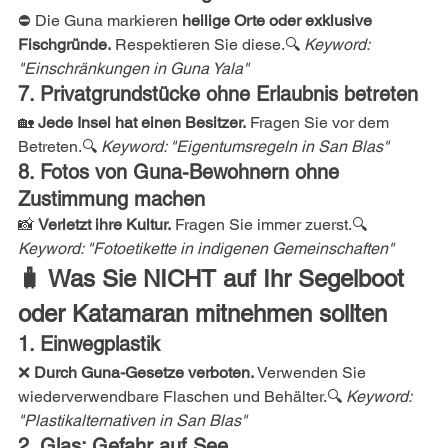
⛔ Die Guna markieren 
heilige Orte oder exklusive 
Fischgründe.
 Respektieren Sie diese.🔍 
Keyword: 
"Einschränkungen in Guna Yala"
7. Privatgrundstücke ohne Erlaubnis betreten
🏡 
Jede Insel hat einen Besitzer.
 Fragen Sie vor dem 
Betreten.🔍 
Keyword: "Eigentumsregeln in San Blas"
8. Fotos von Guna-Bewohnern ohne 
Zustimmung machen
📸 
Verletzt ihre Kultur.
 Fragen Sie immer zuerst.🔍 
Keyword: "Fotoetikette in indigenen Gemeinschaften"
🧳 Was Sie NICHT auf Ihr Segelboot 
oder Katamaran mitnehmen sollten
1. Einwegplastik
❌ 
Durch Guna-Gesetze verboten.
 Verwenden Sie 
wiederverwendbare Flaschen und Behälter.🔍 
Keyword: 
"Plastikalternativen in San Blas"
2. Glas: Gefahr auf See