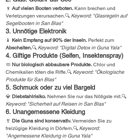
🍷 
Auf vielen Booten verboten.
 Kann brechen und 
Verletzungen verursachen.🔍 
Keyword: "Glasregeln auf 
Segelbooten in San Blas"
3. Unnötige Elektronik
📱 
Kein Empfang auf 90% der Inseln.
 Perfekt zum 
Abschalten.
🔍 
Keyword: "Digital Detox in Guna Yala"
4. Giftige Produkte (Seifen, Insektenspray)
🧼 
Nur biologisch abbaubare Produkte.
 Chlor und 
Chemikalien töten die Riffe.🔍 
Keyword: "Ökologische 
Produkte für San Blas"
5. Schmuck oder zu viel Bargeld
💎 
Diebstahlrisiko.
 Nehmen Sie nur das Nötigste mit.🔍 
Keyword: "Sicherheit auf Reisen in San Blas"
6. Unangemessene Kleidung
👙 
Die Guna sind konservativ.
 Vermeiden Sie zu 
freizügige Kleidung in Dörfern.🔍 
Keyword: 
"Angemessene Kleidung in Guna Yala"