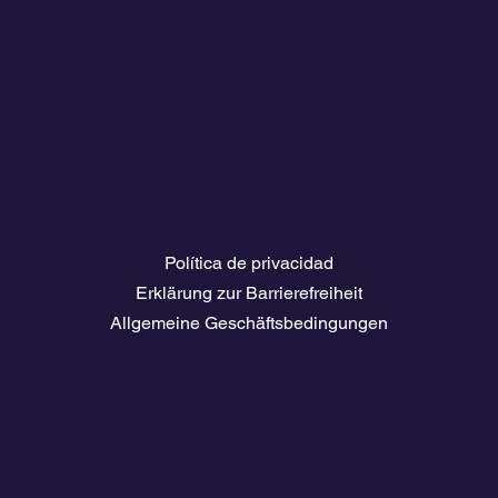
Unternehmen
Tarife und Preise
Zugang für Mitglieder des
Eigentümerclubs
El clima
Reiseführer herunterladen
Stellenbörse für die Schifffahrt
Rechtliche Seiten
Política de privacidad
Erklärung zur Barrierefreiheit
Allgemeine Geschäftsbedingungen
Kontakt
💬
España​
💬 Panamá