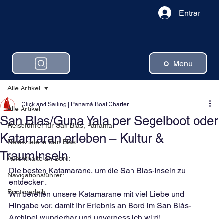
Entrar
Menu
Alle Artikel
Click and Sailing | Panamá Boat Charter
Alle Artikel
San Blas/Guna Yala per Segelboot oder
Reiseführer für San Blas, Panama:
Katamaran erleben – Kultur &
Reiseziele in San Blas:
Trauminseln
Aufenthalte an Bord:
Die besten Katamarane, um die San Blas-Inseln zu 
Navigationsführer:
entdecken.
Bootsverleih:
Wir bereiten unsere Katamarane mit viel Liebe und 
Hingabe vor, damit Ihr Erlebnis an Bord im San Blás-
Archipel wunderbar und unvergesslich wird!