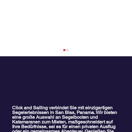
Click and Sailing verbindet Sie mit einzigartigen
Segelerlebnissen in San Blas, Panama. Wir bieten
eine große Auswahl an Segelbooten und
Familien-Katamaran-Ausflug nach San
Katamaranen zum Mieten, maßgeschneidert auf
Blas
Ihre Bedürfnisse, sei es für einen privaten Ausflug
oder ein gemeinsames Abenteuer. Genießen Sie