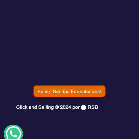
Kontakt
💬
España​
💬 Panamá
💬 Chile
email: info@clickandsailing.com
Edificio Cangrejo, 507.
Panamá, 07156
Füllen Sie das Formular aus!
Click and Sailing © 2024 por ⬤ RSB