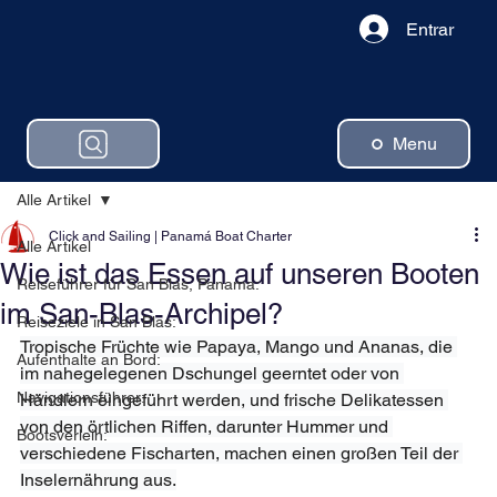
Entrar
Menu
Alle Artikel
Click and Sailing | Panamá Boat Charter
Alle Artikel
Wie ist das Essen auf unseren Booten
Reiseführer für San Blas, Panama:
im San-Blas-Archipel?
Reiseziele in San Blas:
Tropische Früchte wie Papaya, Mango und Ananas, die 
Aufenthalte an Bord:
im nahegelegenen Dschungel geerntet oder von 
Navigationsführer:
Händlern eingeführt werden, und frische Delikatessen 
von den örtlichen Riffen, darunter Hummer und 
Bootsverleih:
verschiedene Fischarten, machen einen großen Teil der 
Inselernährung aus.