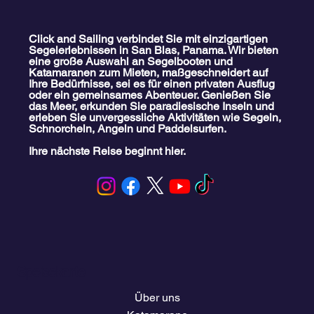
Click and Sailing verbindet Sie mit einzigartigen
Segelerlebnissen in San Blas, Panama. Wir bieten
eine große Auswahl an Segelbooten und
Schnorcheln in San Blas 2025: Mit Guna-
Katamaranen zum Mieten, maßgeschneidert auf
Tauchern | Click&Sailing
Ihre Bedürfnisse, sei es für einen privaten Ausflug
oder ein gemeinsames Abenteuer. Genießen Sie
das Meer, erkunden Sie paradiesische Inseln und
erleben Sie unvergessliche Aktivitäten wie Segeln,
Schnorcheln, Angeln und Paddelsurfen.
Ihre nächste Reise beginnt hier.
Speisekarte
Über uns