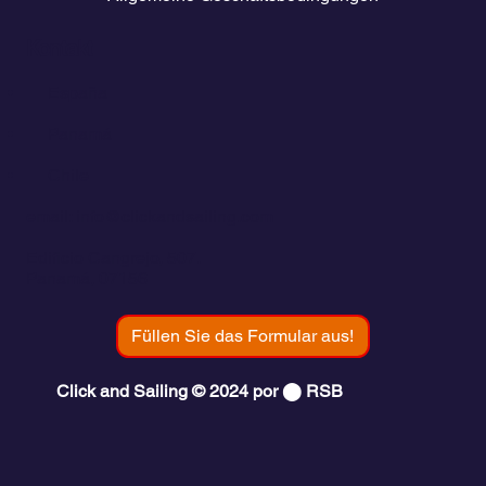
Kontakt
💬
España​
💬 Panamá
💬 Chile
email: info@clickandsailing.com
Edificio Cangrejo, 507.
Panamá, 07156
Füllen Sie das Formular aus!
Click and Sailing © 2024 por ⬤ RSB