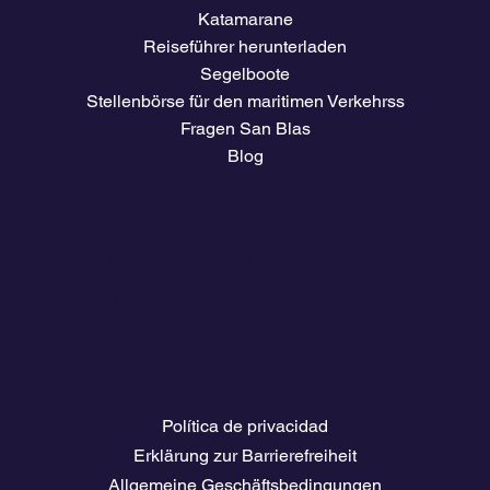
Katamarane
Reiseführer herunterladen
Segelboote
Stellenbörse für den maritimen Verkehrss
Fragen San Blas
Blog
Unternehmen
Tarife und Preise
Zugang für Mitglieder des
Eigentümerclubs
El clima
Reiseführer herunterladen
Stellenbörse für die Schifffahrt
Rechtliche Seiten
Política de privacidad
Erklärung zur Barrierefreiheit
Allgemeine Geschäftsbedingungen