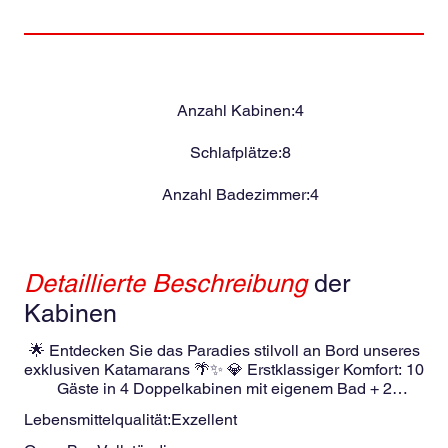
Anzahl Kabinen:
4
Schlafplätze:
8
Anzahl Badezimmer:
4
Detaillierte Beschreibung
der
Kabinen
🌟 Entdecken Sie das Paradies stilvoll an Bord unseres
exklusiven Katamarans 🌴✨ 💎 Erstklassiger Komfort: 10
Gäste in 4 Doppelkabinen mit eigenem Bad + 2
Einzelkabinen mit Gemeinschaftsbad. Klimatisierung:
Lebensmittelqualität:
Exzellent
Klimaanlage im Salon und in den Schlafzimmern +
Ventilatoren in den Kabinen. Stromversorgung und