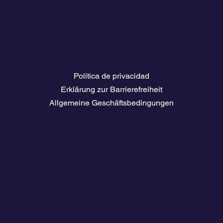
Eigentümerclubs
El clima
Reiseführer herunterladen
Stellenbörse für die Schifffahrt
Rechtliche Seiten
Política de privacidad
Erklärung zur Barrierefreiheit
Allgemeine Geschäftsbedingungen
Kontakt
💬
España​
💬 Panamá
💬 Chile
email: info@clickandsailing.com