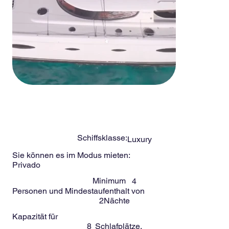
-
8
Menschen
SALINA 48ft
Schiffsklasse:
Luxury
Sie können es im Modus mieten:
Privado
Minimum
4
Personen und Mindestaufenthalt von
2
Nächte
Kapazität für
8
Schlafplätze.