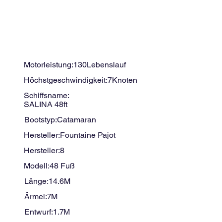
Motorleistung:
130
Lebenslauf
Höchstgeschwindigkeit:
7
Knoten
Schiffsname:
SALINA 48ft
Bootstyp:
Catamaran
Hersteller:
Fountaine Pajot
Hersteller:
8
Modell:
48 Fuß
Länge:
14.6
M
Ärmel:
7
M
Entwurf:
1.7
M