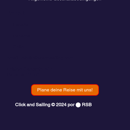
Kontakt
💬
España​
💬 Panamá
💬 Chile
email: info@clickandsailing.com
Edificio Cangrejo, 507.
Panamá, 07156
Plane deine Reise mit uns!
Click and Sailing © 2024 por ⬤ RSB