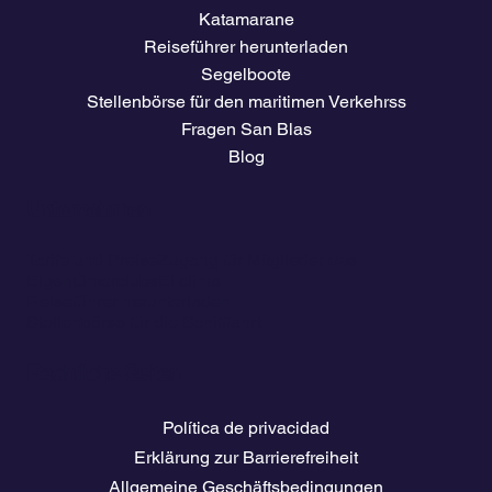
Katamarane
Reiseführer herunterladen
Segelboote
Stellenbörse für den maritimen Verkehrss
Fragen San Blas
Blog
Unternehmen
Tarife und Preise
Zugang für Mitglieder des
Eigentümerclubs
El clima
Reiseführer herunterladen
Stellenbörse für die Schifffahrt
Rechtliche Seiten
Política de privacidad
Erklärung zur Barrierefreiheit
Allgemeine Geschäftsbedingungen