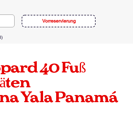
Vorreservierung
l)
pard
40 Fuß
äten
una Yala Panamá