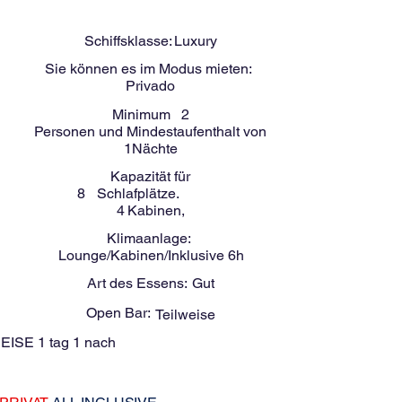
-
8
Menschen
JEFF 40 Fuß
Schiffsklasse:
Luxury
Sie können es im Modus mieten:
Privado
Minimum
2
Personen und Mindestaufenthalt von
1
Nächte
Kapazität für
8
Schlafplätze.
4
Kabinen,
Klimaanlage:
Lounge/Kabinen/Inklusive 6h
Art des Essens:
Gut
Open Bar:
Teilweise
EISE 1 tag 1 nach