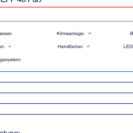
sser:
Klimaanlage:
B
an:
Handtücher:
LED
ngssystem: