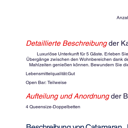
Anzah
Detaillierte Beschreibung
der K
Luxuriöse Unterkunft für 5 Gäste. Erleben 
Übergänge zwischen den Wohnbereichen dank des o
Mahlzeiten genießen können. Bewundern Sie die
Flybridge. Das große Trampolin und die Daybeds au
Lebensmittelqualität:
Gut
zu finden! Sie wohnen in einer der 4 Suiten m
San-Blas-Archipel und ist die ideale Wahl für
Open Bar:
Teilweise
Wasserspender
Aufteilung und Anordnung
der B
4 Queensize-Doppelbetten
Catamaran
Beschreibung von