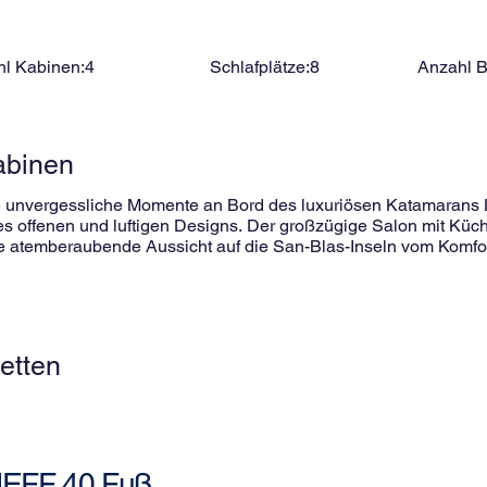
l Kabinen:
4
Schlafplätze:
8
Anzahl 
abinen
Sie unvergessliche Momente an Bord des luxuriösen Katamara
ffenen und luftigen Designs. Der großzügige Salon mit Küche
 atemberaubende Aussicht auf die San-Blas-Inseln vom Komfo
f dem Vordeck bieten Ihnen die Möglichkeit, die Sitzgelegenhei
it Queensize-Bett und eigenem Bad mit separater Dusche. Derze
 Ihren nächsten Luxusurlaub. Ausstattung: All Inclusive, unbegre
, Schnorchelausrüstung, Beiboot, 2 Stand-Up-Paddle-Boards,
etten
JEFF 40 Fuß