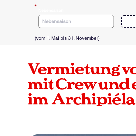
e
d
Nebensaison
(vom 1. Mai bis 31. November)
Vermietung v
mit Crew und 
im
Archipiéla