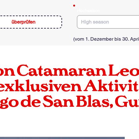
e
d
Hochsaison
überprüfen
(vom 1. Dezember bis 30. Apri
on
Catamaran
Leo
exklusiven Aktivit
go de San Blas, G