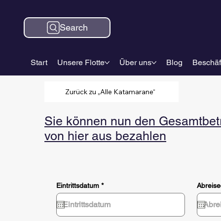
Search
Start
Unsere Flotte
Über uns
Blog
Beschäf
Zurück zu „Alle Katamarane“
Sie können nun den Gesamtbetra
von hier aus bezahlen
r
Eintrittsdatum
*
Abreis
e
q
u
i
r