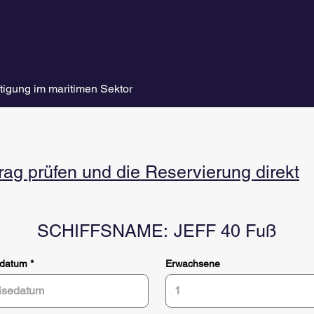
tigung im maritimen Sektor
g prüfen und die Reservierung direkt
SCHIFFSNAME:
JEFF 40 Fuß
r
edatum
*
Erwachsene
e
q
u
i
r