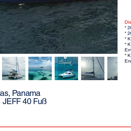
Die
* 2
* 
* K
* K
Er
* K
Er
las, Panama
JEFF 40 Fuß