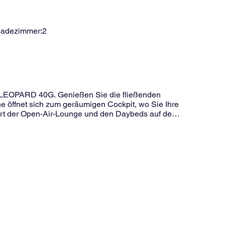
Badezimmer:
2
ns LEOPARD 40G. Genießen Sie die fließenden
 öffnet sich zum geräumigen Cockpit, wo Sie Ihre
rt der Open-Air-Lounge und den Daybeds auf der
ten flexibel zu gestalten und Ihren Lieblingsplatz
it kreuzt die LEOPARD 40G durch das traumhafte
nztes Internet, Eiswürfelbereiter, offene Bar,
 Dusche, Küche