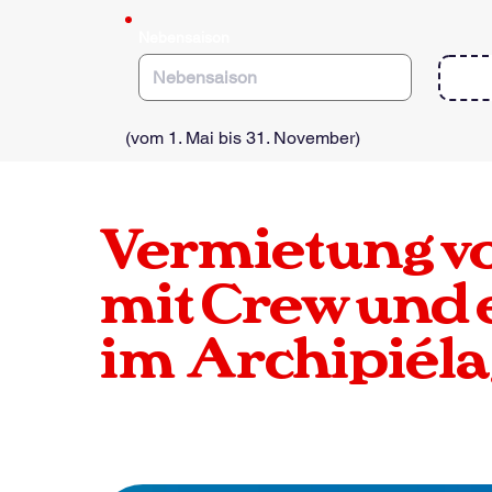
e
d
Nebensaison
(vom 1. Mai bis 31. November)
Vermietung v
mit Crew und 
im
Archipiéla