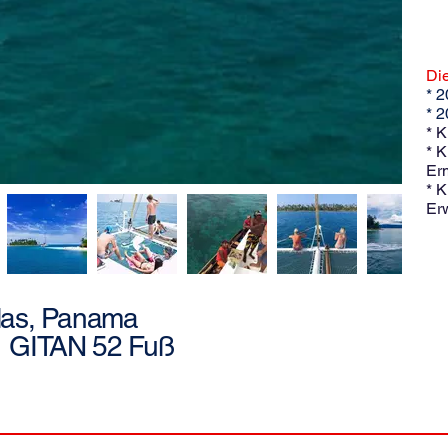
Die
* 2
* 
* K
* K
Er
* K
Er
las, Panama
GITAN 52 Fuß