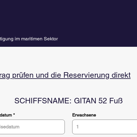
tigung im maritimen Sektor
g prüfen und die Reservierung direkt
SCHIFFSNAME:
GITAN 52 Fuß
r
edatum
*
Erwachsene
e
q
u
i
r