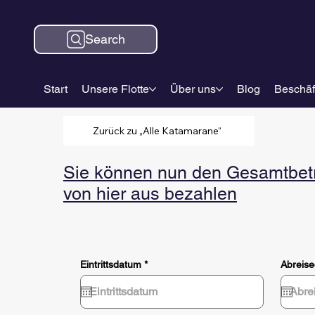
Search
Start
Unsere Flotte
Über uns
Blog
Beschäf
Zurück zu „Alle Katamarane“
Sie können nun den Gesamtbetra
von hier aus bezahlen
r
Eintrittsdatum
*
Abreis
e
q
u
i
r