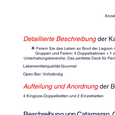
Anzah
Detaillierte Beschreibung
der K
🌟 Feiern Sie das Leben an Bord der Lagoon 47
Gruppen und Feiern: 4 Doppelkabinen + 1 zu
Unterhaltungsbereiche: Das perfekte Deck für Par
Flair: Open Bar für Erwachsene (unbegrenzte Pr
Lebensmittelqualität:
Gourmet
Schnorchelausrüstung. Angelausrüstung (fangen S
maximalen Platz und Komfort. Komplett renoviert: 
Open Bar:
Vollständig
unvergesslicher Festessen. 🌴 Abenteuer und En
suchen). Unsere erfahrene Crew kümmert sich um
Aufteilung und Anordnung
der B
türkisfarbenem Wasser. 📣 Warum sollten Sie u
Persönlicher Service für private Veranstaltunge
4 Kingsize-Doppelbetten und 2 Einzelbetten
Sie jetzt und machen Sie San Blas zum perfekt
suchen. #Lagoon470 #PartyAufSee #San
Catamaran
Beschreibung von