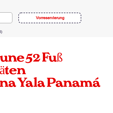
Vorreservierung
l)
une
52 Fuß
äten
una Yala Panamá