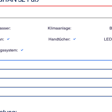
sser:
Klimaanlage:
B
an:
Handtücher:
LED
ngssystem: