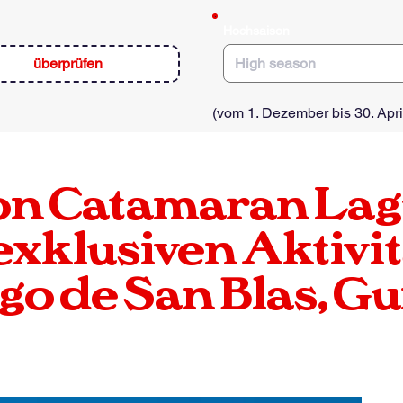
e
d
Hochsaison
überprüfen
(vom 1. Dezember bis 30. Apri
on
Catamaran
Lag
exklusiven Aktivit
go de San Blas, G