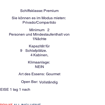
-
9
Menschen
GITAN 52 Fuß
Schiffsklasse:
Premium
Sie können es im Modus mieten:
Privado/Compartido
Minimum
2
Personen und Mindestaufenthalt von
1
Nächte
Kapazität für
9
Schlafplätze.
4
Kabinen,
Klimaanlage:
NEIN
Art des Essens:
Gourmet
Open Bar:
Vollständig
EISE 1 tag 1 nach