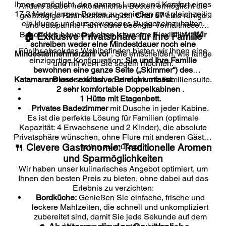
Ihnen ermöglicht, den ganzen Luxus und Komfort eines
Anders als bei herkömmlichen Booten ermöglicht die
17,3 Meter langen Bootes zu genießen und gleichzeitig
großzügige Raumaufteilung der
Char 57
eine ruhige
ein kluges und ausgewogenes Budget einzuhalten.
und entspannte Fahrt ohne beengte Verhältnisse.
Besonders hervorzuheben ist unsere Flexibilität:
Wir
🏠 Exklusive Privatsphäre für Ihre Familie
schreiben weder eine Mindestdauer noch eine
Für Ihr absolutes Wohlbefinden bieten wir Ihnen eine
Mindestteilnehmerzahl vor
. Sie entscheiden, wie lange
einzigartige Konfiguration:
Sie und Ihre Familie
und mit wem Sie segeln möchten.
bewohnen eine ganze Seite („Skimmer“) des
Katamarans
Dieser exklusive Bereich umfasst:
und schaffen so eine private Familiensuite.
2 sehr komfortable Doppelkabinen
.
1 Hütte mit Etagenbett.
Privates Badezimmer
mit Dusche in jeder Kabine.
Es ist die perfekte Lösung für Familien (optimale
Kapazität: 4 Erwachsene und 2 Kinder), die absolute
Privatsphäre wünschen, ohne Flure mit anderen Gästen
🍴 Clevere Gastronomie: Traditionelle Aromen
teilen zu müssen.
und Sparmöglichkeiten
Wir haben unser kulinarisches Angebot optimiert, um
Ihnen den besten Preis zu bieten, ohne dabei auf das
Erlebnis zu verzichten:
Bordküche:
Genießen Sie einfache, frische und
leckere Mahlzeiten, die schnell und unkompliziert
zubereitet sind, damit Sie jede Sekunde auf dem