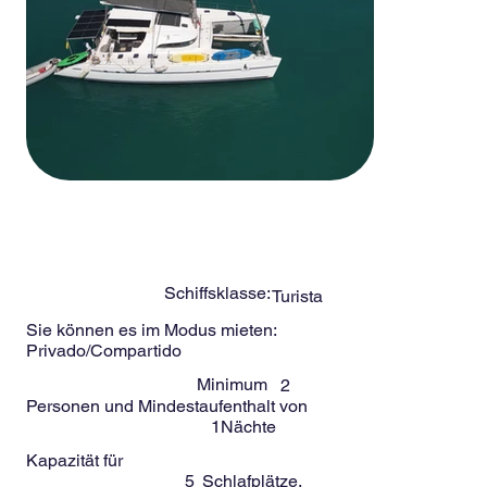
-
5
Menschen
CHAR 57ft
Schiffsklasse:
Turista
Sie können es im Modus mieten:
Privado/Compartido
Minimum
2
Personen und Mindestaufenthalt von
1
Nächte
Kapazität für
5
Schlafplätze.