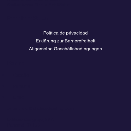
Stellenbörse für die Schifffahrt
Rechtliche Seiten
Política de privacidad
Erklärung zur Barrierefreiheit
Allgemeine Geschäftsbedingungen
Kontakt
💬
España​
💬 Panamá
💬 Chile
email: info@clickandsailing.com
Edificio Cangrejo, 507.
Panamá, 07156