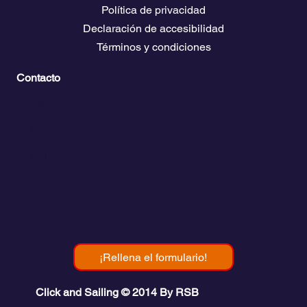
Política de privacidad
Declaración de accesibilidad
Términos y condiciones
Contacto
💬
España​
💬 Panamá
💬 Chile
email: info@clickandsailing.com
Edificio Cangrejo, 507.
Panamá, 07156
¡Rellena el formulario!
Click and Sailing © 2014 By RSB