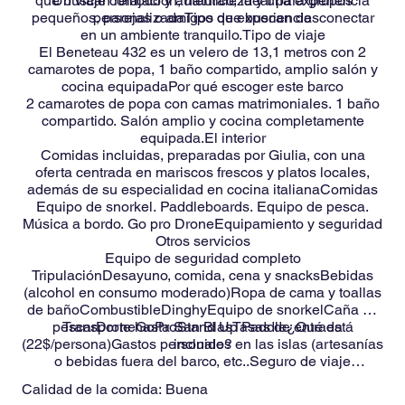
que buscan relajación, naturaleza y una experiencia
Un viaje cómodo y auténtico, ideal para grupos
pequeños, parejas o amigos que buscan desconectar
personalizadaTipo de experiencia
en un ambiente tranquilo.Tipo de viaje
El Beneteau 432 es un velero de 13,1 metros con 2
camarotes de popa, 1 baño compartido, amplio salón y
cocina equipadaPor qué escoger este barco
2 camarotes de popa con camas matrimoniales. 1 baño
compartido. Salón amplio y cocina completamente
equipada.El interior
Comidas incluidas, preparadas por Giulia, con una
oferta centrada en mariscos frescos y platos locales,
además de su especialidad en cocina italianaComidas
Equipo de snorkel. Paddleboards. Equipo de pesca.
Música a bordo. Go pro DroneEquipamiento y seguridad
Otros servicios
Equipo de seguridad completo
TripulaciónDesayuno, comida, cena y snacksBebidas
(alcohol en consumo moderado)Ropa de cama y toallas
de bañoCombustibleDinghyEquipo de snorkelCaña de
pescarDroneGoProStand Up Paddle¿Qué está
Transporte hasta San BlasTasas de entrada
(22$/persona)Gastos personales en las islas (artesanías
incluido?
o bebidas fuera del barco, etc..Seguro de viaje
personal¿Qué no está incluido?
Calidad de la comida:
Buena