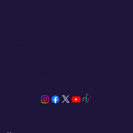
Click and Sailing te conecta con experiencias
únicas de navegación en San Blas, Panamá.
Ofrecemos una amplia selección de veleros y
catamaranes de alquiler adaptados a sus
necesidades, ya sea para una escapada privada o
una aventura compartida. Disfruta del mar, explora
islas paradisíacas y viva actividades inolvidables
como la navegación, el esnórquel, la pesca y el
paddle surf.
Tu próxima travesía comienza aquí.