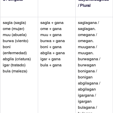
/ Plural
sagla (sagla)
sagla + gana
saglagana / 
ome (mujer)
ome + gana
saglagan.
muu (abuela)
muu + gana
omegana / 
burwa (viento)
burwa + gana
omegan.
boni 
boni + gana
muugana / 
(enfermedad)
abgila + gana
muugan.
abgila (criatura)
igar + gana
burwagana / 
igar (tratado)
bula + gana
burwagan
bula (maleza)
bonigana / 
bonigan
abgilagana / 
abgilagan
igargana / 
igargan
bulagana / 