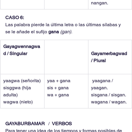
nangan.
CASO 6:
Las palabra pierde la última letra o las últimas sílabas y 
se le añade el sufijo 
gana 
(gan).
Gayagwennagwa
d / Singular
Gayamerbagwad 
/ Plural
yaagwa (señorita)
yaa + gana
 yaagana / 
sisggwa (hija 
sis + gana
yaagan.
adulta)
wa + gana
sisgana / sisgan.
wagwa (nieto)
wagana / wagan.
GAYABURBAMAR 
  /  
VERBOS
Para tener una idea de los tiempos y formas posibles de 