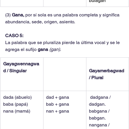
bulagan
(3) 
Gana, 
por sí sola es una palabra completa y significa 
abundancia, sede, origen, asiento.
CASO 5:
La palabra que se pluraliza pierde la última vocal y se le 
agrega el sufijo 
gana 
(gan)
.
Gayagwennagwa
d / Singular
Gayamerbagwad 
/ Plural
dada (abuelo)
dad + gana
dadgana / 
baba (papá)
bab + gana
dadgan.
nana (mamá)
nan + gana
babgana / 
babgan.
nangana / 