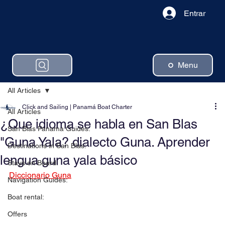
Entrar
Menu
All Articles
Click and Sailing | Panamá Boat Charter
All Articles
¿Que idioma se habla en San Blas
San Blas Panama Guides:
"Guna Yala? dialecto Guna. Aprender
Destinations in San Blas:
lengua guna yala básico
Stays on Board:
Diccionario Guna
Navigation Guides:
Boat rental:
Offers