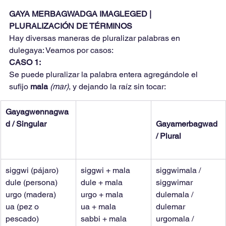
GAYA MERBAGWADGA IMAGLEGED | 
PLURALIZACIÓN DE TÉRMINOS
Hay diversas maneras de pluralizar palabras en 
dulegaya: Veamos por casos:
CASO 1:
Se puede pluralizar la palabra entera agregándole el 
sufijo 
mala 
(mar)
, y dejando la raíz sin tocar:
Gayagwennagwa
d / Singular
Gayamerbagwad 
/ Plural
siggwi (pájaro)
siggwi + mala
siggwimala / 
dule (persona)
dule + mala
siggwimar
urgo (madera)
urgo + mala
dulemala / 
ua (pez o 
ua + mala
dulemar
pescado)
sabbi + mala
urgomala / 