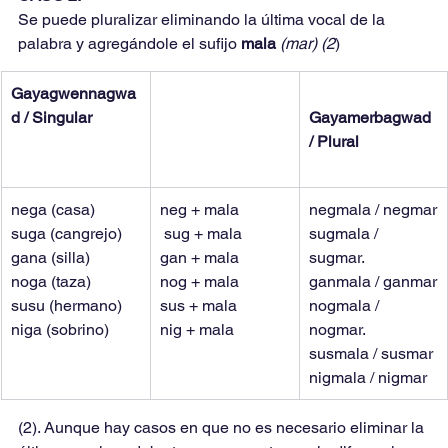
Se puede pluralizar eliminando la última vocal de la 
palabra y agregándole el sufijo 
mala 
(mar) (2
)
Gayagwennagwa
d / Singular
Gayamerbagwad 
/ Plural
nega (casa)
neg + mala
negmala / negmar
suga (cangrejo)
 sug + mala
sugmala / 
gana (silla)
gan + mala
sugmar.
noga (taza)
nog + mala
ganmala / ganmar
susu (hermano)
sus + mala
nogmala / 
niga (sobrino)
nig + mala
nogmar.
susmala / susmar
nigmala / nigmar
(2). Aunque hay casos en que no es necesario eliminar la 