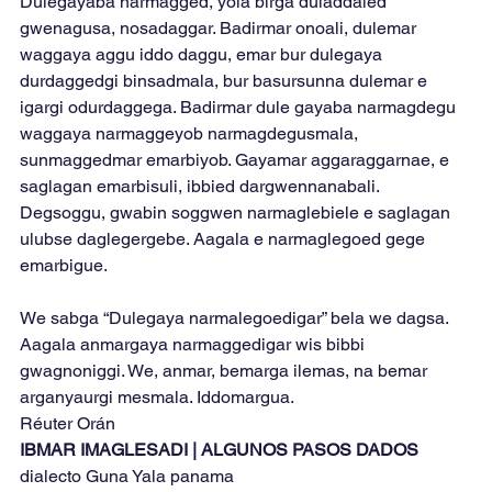
Dulegayaba narmagged, yola birga duladdaled 
gwenagusa, nosadaggar. Badirmar onoali, dulemar 
waggaya aggu iddo daggu, emar bur dulegaya 
durdaggedgi binsadmala, bur basursunna dulemar e 
igargi odurdaggega. Badirmar dule gayaba narmagdegu 
waggaya narmaggeyob narmagdegusmala, 
sunmaggedmar emarbiyob. Gayamar aggaraggarnae, e 
saglagan emarbisuli, ibbied dargwennanabali. 
Degsoggu, gwabin soggwen narmaglebiele e saglagan 
ulubse daglegergebe. Aagala e narmaglegoed gege 
emarbigue.
We sabga “Dulegaya narmalegoedigar” bela we dagsa. 
Aagala anmargaya narmaggedigar wis bibbi 
gwagnoniggi. We, anmar, bemarga ilemas, na bemar 
arganyaurgi mesmala. Iddomargua.
Réuter Orán
IBMAR IMAGLESADI | ALGUNOS PASOS DADOS 
dialecto Guna Yala panama