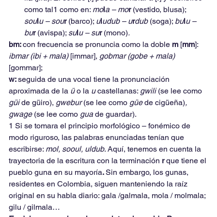
como tal1 como en: 
mo
l
a – mo
r 
(vestido, blusa); 
sou
l
u – sou
r 
(barco); 
u
l
udub – u
r
dub 
(soga); 
bu
l
u – 
bu
r 
(avispa); 
su
l
u – su
r 
(mono)
.
bm: 
con frecuencia se pronuncia como la doble 
m 
[
mm
]: 
ibmar (ibi + mala) 
[immar], 
gobmar (gobe + mala) 
[gommar];
w: 
seguida de una vocal tiene la pronunciación 
aproximada de la 
ü 
o la 
u 
castellanas: 
gwili 
(se lee como 
güi 
de güiro), 
gwebur 
(se lee como 
güe 
de cigüeña)
, 
gwage 
(se lee como 
gua 
de guardar).
1 Si se tomara el principio morfológico – fonémico de 
modo riguroso, las palabras enunciadas tenían que 
escribirse: 
mol, sooul, uldub
. Aquí, tenemos en cuenta la 
trayectoria de la escritura con la terminación 
r 
que tiene el 
pueblo guna en su mayoría
. 
Sin embargo, los gunas, 
residentes en Colombia, siguen manteniendo la raíz 
original en su habla diario: gala /galmala, mola / molmala; 
gilu / gilmala…