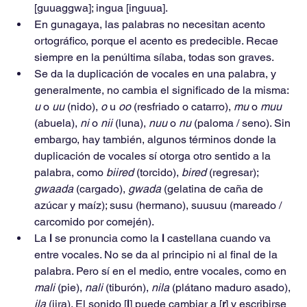
[guuaggwa]; ingua [inguua].
En gunagaya, las palabras no necesitan acento 
ortográfico, porque el acento es predecible. Recae 
siempre en la penúltima sílaba, todas son graves.
Se da la duplicación de vocales en una palabra, y 
generalmente, no cambia el significado de la misma: 
u 
o 
uu 
(nido), 
o 
u 
oo 
(resfriado o catarro), 
mu 
o 
muu 
(abuela), 
ni 
o 
nii 
(luna), 
nuu 
o 
nu 
(paloma / seno). Sin 
embargo, hay también, algunos términos donde la 
duplicación de vocales sí otorga otro sentido a la 
palabra, como 
biired 
(torcido), 
bired 
(regresar); 
gwaada 
(cargado), 
gwada 
(gelatina de caña de 
azúcar y maíz); susu (hermano), suusuu (mareado / 
carcomido por comején).
La 
l 
se pronuncia como la 
l 
castellana cuando va 
entre vocales. No se da al principio ni al final de la 
palabra. Pero sí en el medio, entre vocales, como en 
mali 
(pie), 
nali 
(tiburón), 
nila 
(plátano maduro asado), 
ila 
(jira). El sonido [
l
] puede cambiar a [
r
] y escribirse 