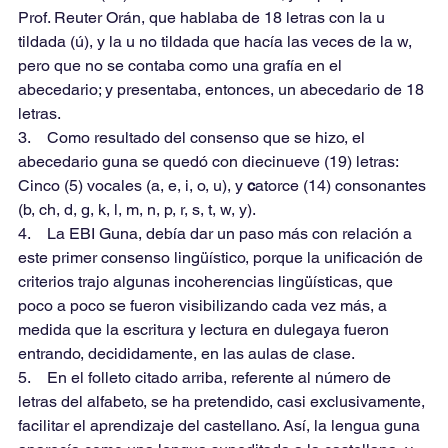
Prof. Reuter Orán, que hablaba de 18 letras con la u 
tildada (ú), y la u no tildada que hacía las veces de la w, 
pero que no se contaba como una grafía en el 
abecedario; y presentaba, entonces, un abecedario de 18 
letras.
3.    Como resultado del consenso que se hizo, el 
abecedario guna se quedó con diecinueve (19) letras: 
Cinco (5) vocales (a, e, i, o, u), y 
c
atorce (14) consonantes 
(b, ch, d, g, k, l, m, n, p, r, s, t, w, y).
4.    La EBI Guna, debía dar un paso más con relación a 
este primer consenso lingüístico, porque la unificación de 
criterios trajo algunas incoherencias lingüísticas, que 
poco a poco se fueron visibilizando cada vez más, a 
medida que la escritura y lectura en dulegaya fueron 
entrando, decididamente, en las aulas de clase.
5.    En el folleto citado arriba, referente al número de 
letras del alfabeto, se ha pretendido, casi exclusivamente, 
facilitar el aprendizaje del castellano. Así, la lengua guna 