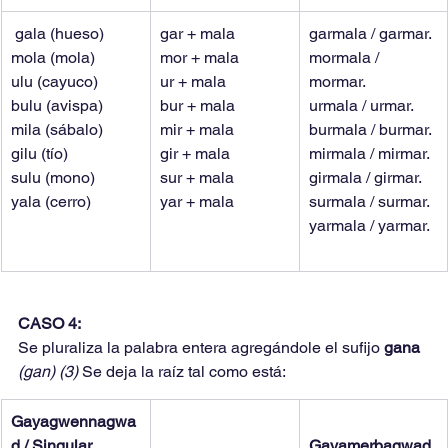
 gala (hueso)
gar + mala
garmala / garmar.
mola (mola)
mor + mala
mormala / 
ulu (cayuco)
ur + mala
mormar.
bulu (avispa)
bur + mala
urmala / urmar.
mila (sábalo)
mir + mala
burmala / burmar.
gilu (tío)
gir + mala
mirmala / mirmar.
sulu (mono)
sur + mala
girmala / girmar.
yala (cerro)
yar + mala
surmala / surmar.
yarmala / yarmar.
CASO 4:
Se pluraliza la palabra entera agregándole el sufijo 
gana 
(gan) (3) 
Se deja la raíz tal como está:
Gayagwennagwa
d / Singular
Gayamerbagwad 