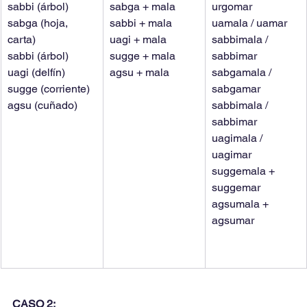
sabbi (árbol)
sabga + mala
urgomar
sabga (hoja, 
sabbi + mala
uamala / uamar
carta)
uagi + mala
sabbimala / 
sabbi (árbol)
sugge + mala
sabbimar
uagi (delfín)
agsu + mala
sabgamala / 
sugge (corriente)
sabgamar
agsu (cuñado)
sabbimala / 
sabbimar
uagimala / 
uagimar
suggemala + 
suggemar
agsumala + 
agsumar
CASO 2: