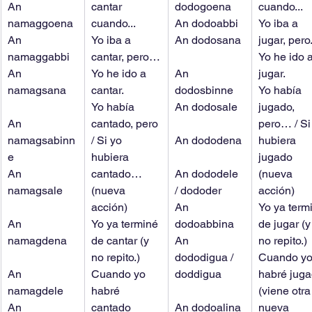
An 
cantar 
dodogoena
cuando...
namaggoena
cuando...
An dodoabbi
Yo iba a 
An 
Yo iba a 
An dodosana
jugar, pero.
namaggabbi
cantar, pero…
Yo he ido a
An 
Yo he ido a 
An 
jugar.
namagsana
cantar.
dodosbinne
Yo había 
Yo había 
An dodosale
jugado, 
An 
cantado, pero 
pero… / Si
namagsabinn
/ Si yo 
An dododena
hubiera 
e
hubiera 
jugado 
An 
cantado… 
An dododele 
(nueva 
namagsale
(nueva 
/ dododer
acción)
acción)
An 
Yo ya term
An 
Yo ya terminé 
dodoabbina
de jugar (y
namagdena
de cantar (y 
An 
no repito.)
no repito.)
dododigua / 
Cuando yo
An 
Cuando yo 
doddigua
habré juga
namagdele
habré 
(viene otra
An 
cantado 
An dodoalina
nueva 