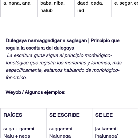
a, nana, ana
baba, niba, 
daed, dada, 
e, segar, e
nalub
ied
Dulegaya narmaggedigar e saglagan | Principio que 
regula la escritura del dulegaya
La escritura guna sigue el principio morfológico-
fonológico que registra los morfemas y fonemas, más 
específicamente, estamos hablando de morfológico-
fonémico.
Weyob / Algunos ejemplos:
RAÍCES
SE ESCRIBE
SE LEE
suga + gammi
suggammi
[sukammi]
Nalu + nega
Nalunega
[nalunega]