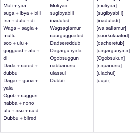
Moli + yaa
Moliyaa
[moliyaa]
suga + ibya + bili
sugibyabili
[sugibyabili]
ina + dule + di
inaduledi
[inaduledi]
Waga + sagla + 
Wagsaglamur
[waisailamur]
mullu
sourguggualed
[sourkukualed]
soo + ulu + 
Dadsereddub
[dacheretub]
guggued + ale + 
Dagargunyala
[dagargunyala]
di
Ogobsuggun
[Ogobsukun]
Dada + sered + 
nabbanono
[napanono]
dubbu
ulassui
[ulachui]
Dagar + guna + 
Dubbir
[dupir]
yala
Ogob + suggun
nabba + nono
ulu + asu + suid
Dubbu + biired