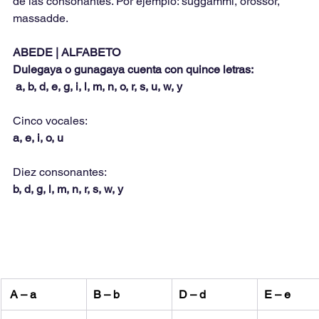
de las consonantes. Por ejemplo: suggammi, orossor, 
massadde.
ABEDE | ALFABETO
Dulegaya o gunagaya cuenta con quince letras:
 a, b, d, e, g, i, l, m, n, o, r, s, u, w, y
Cinco vocales:
a, e, i, o, u
Diez consonantes:
b, d, g, l, m, n, r, s, w, y
 A – a
B – b
D – d
E – e