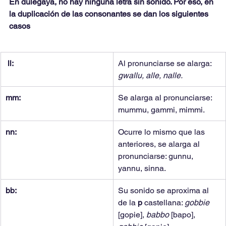
En dulegaya, no hay ninguna letra sin sonido. Por eso, en 
la duplicación de las consonantes se dan los siguientes 
casos
ll:
Al pronunciarse se alarga: 
gwallu, alle, nalle.
mm:
Se alarga al pronunciarse: 
mummu, gammi, mimmi.
nn:
Ocurre lo mismo que las 
anteriores, se alarga al 
pronunciarse: gunnu, 
yannu, sinna.
bb:
Su sonido se aproxima al 
de la 
p 
castellana: 
gobbie 
[gopie], 
babbo 
[bapo], 