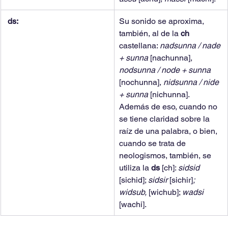
 ds:
Su sonido se aproxima, 
también, al de la 
ch 
castellana: 
nadsunna / nade 
+ sunna 
[nachunna], 
nodsunna / node + sunna 
[nochunna], 
nidsunna / nide 
+ sunna 
[nichunna]. 
Además de eso, cuando no 
se tiene claridad sobre la 
raíz de una palabra, o bien, 
cuando se trata de 
neologismos, también, se 
utiliza la 
ds 
[ch]: 
sidsid 
[sichid]; 
sidsir 
[sichir]
; 
widsub, 
[wichub]; 
wadsi 
[wachi].