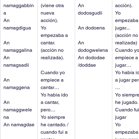
namaggabbin
(viene otra 
An 
acción).
a
nueva 
dodosgudii
Yo 
An 
acción).
empezaba 
namagdigua
Yo 
An dodoena
jugar... 
empezaba a 
(acción no
An 
cantar. 
An 
realizada)
namaggalina
(acción no 
dodogwelena
Cuando yo
An 
realizada).
An dododae 
empiece a
namagsadii
/doddae
jugar…
Cuando yo 
Yo había i
An 
empiece a 
a jugar per
namaggena
cantar…
…
Yo había ido 
Yo siempre
An 
a cantar, 
he jugado. 
namaggwele
pero…
Cuando fui
na
Yo siempre 
jugar
An namagdae
he cantado. / 
Yo 
cuando fui a 
empezaba 