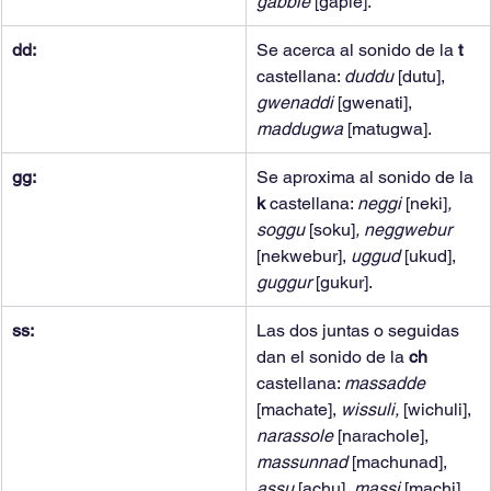
gabbie 
[gapie].
dd:
Se acerca al sonido de la 
t 
castellana: 
duddu 
[dutu], 
gwenaddi 
[gwenati], 
maddugwa 
[matugwa].
gg:
Se aproxima al sonido de la 
k 
castellana: 
neggi 
[neki]
, 
soggu 
[soku]
, neggwebur 
[nekwebur], 
uggud 
[ukud], 
guggur 
[gukur].
ss:
Las dos juntas o seguidas 
dan el sonido de la 
ch 
castellana: 
massadde 
[machate], 
wissuli, 
[wichuli], 
narassole 
[narachole], 
massunnad 
[machunad], 
assu 
[achu], 
massi 
[machi].