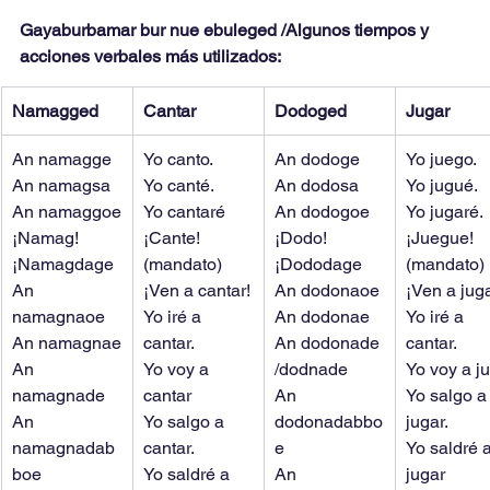
Gayaburbamar bur nue ebuleged /Algunos tiempos y 
acciones verbales más utilizados:
Namagged
Cantar
Dodoged
Jugar
An namagge
Yo canto.
An dodoge
Yo juego.
An namagsa
Yo canté.
An dodosa
Yo jugué.
An namaggoe
Yo cantaré
An dodogoe
Yo jugaré.
¡Namag!
¡Cante! 
¡Dodo!
¡Juegue! 
¡Namagdage
(mandato)
¡Dododage
(mandato)
An 
¡Ven a cantar!
An dodonaoe
¡Ven a juga
namagnaoe
Yo iré a 
An dodonae
Yo iré a 
An namagnae
cantar.
An dodonade 
cantar.
An 
Yo voy a 
/dodnade
Yo voy a j
namagnade
cantar
An 
Yo salgo a
An 
Yo salgo a 
dodonadabbo
jugar.
namagnadab
cantar.
e
Yo saldré a
boe
Yo saldré a 
An 
jugar 