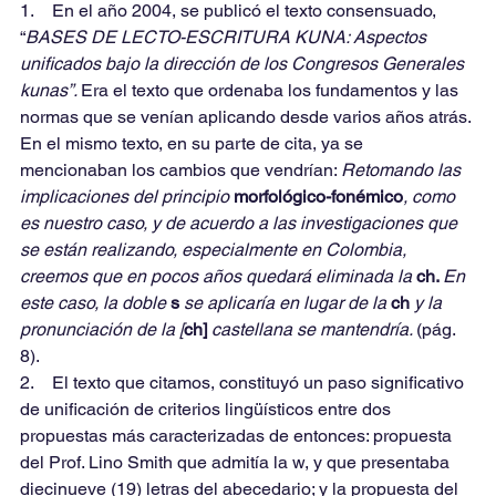
1.    En el año 2004, se publicó el texto consensuado, 
“
BASES DE LECTO-ESCRITURA KUNA: Aspectos 
unificados bajo la dirección de los Congresos Generales 
kunas”. 
Era el texto que ordenaba los fundamentos y las 
normas que se venían aplicando desde varios años atrás. 
En el mismo texto, en su parte de cita, ya se 
mencionaban los cambios que vendrían: 
Retomando las 
implicaciones del principio 
morfológico-fonémico
, como 
es nuestro caso, y de acuerdo a las investigaciones que 
se están realizando, especialmente en Colombia, 
creemos que en pocos años quedará eliminada la 
ch. 
En 
este caso, la doble 
s 
se aplicaría en lugar de la 
ch 
y la 
pronunciación de la [
ch] 
castellana se mantendría. 
(pág. 
8).
2.    El texto que citamos, constituyó un paso significativo 
de unificación de criterios lingüísticos entre dos 
propuestas más caracterizadas de entonces: propuesta 
del Prof. Lino Smith que admitía la w, y que presentaba 
diecinueve (19) letras del abecedario; y la propuesta del 