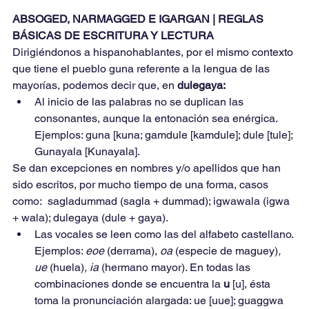
ABSOGED, NARMAGGED E IGARGAN | REGLAS 
BÁSICAS DE ESCRITURA Y LECTURA
Dirigiéndonos a hispanohablantes, por el mismo contexto 
que tiene el pueblo guna referente a la lengua de las 
mayorías, podemos decir que, en 
dulegaya:
Al inicio de las palabras no se duplican las 
consonantes, aunque la entonación sea enérgica. 
Ejemplos: guna [kuna; gamdule [kamdule]; dule [tule]; 
Gunayala [Kunayala].
Se dan excepciones en nombres y/o apellidos que han 
sido escritos, por mucho tiempo de una forma, casos   
como:  sagladummad (sagla + dummad); igwawala (igwa 
+ wala); dulegaya (dule + gaya).
Las vocales se leen como las del alfabeto castellano. 
Ejemplos: 
eoe 
(derrama), 
oa 
(especie de maguey)
, 
ue 
(huela)
, ia 
(hermano mayor). En todas las 
combinaciones donde se encuentra la 
u 
[u], ésta 
toma la pronunciación alargada: ue [uue]; guaggwa 