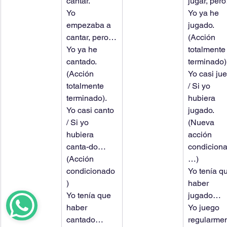
cantar.
jugar, per
Yo 
Yo ya he 
empezaba a 
jugado. 
cantar, pero…
(Acción 
Yo ya he 
totalmente
cantado. 
terminado)
(Acción 
Yo casi ju
totalmente 
/ Si yo 
terminado).
hubiera 
Yo casi canto 
jugado. 
/ Si yo 
(Nueva 
hubiera 
acción 
canta-do… 
condicion
(Acción 
…)
condicionado
Yo tenía q
)
haber 
Yo tenía que 
jugado…
haber 
Yo juego 
cantado…
regularme