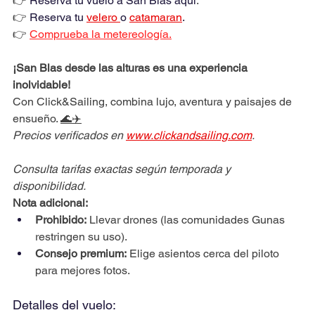
👉 
Reserva tu vuelo a San Blas aquí
.
👉 
Reserva tu 
velero 
o 
catamaran
.
👉 
Comprueba la metereología.
¡San Blas desde las alturas es una experiencia 
inolvidable!
Con Click&Sailing, combina lujo, aventura y paisajes de 
ensueño. 
🌊✈️
Precios verificados en 
www.clickandsailing.com
. 
Consulta tarifas exactas según temporada y 
disponibilidad.
Nota adicional:
Prohibido:
 Llevar drones (las comunidades Gunas 
restringen su uso).
Consejo premium:
 Elige asientos cerca del piloto 
para mejores fotos.
Detalles del vuelo: