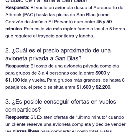
Ciudad de Panamá a San Blas?
Respuesta:
 El vuelo en avioneta desde el Aeropuerto de 
Albrook (PAC) hasta las pistas de San Blas (como 
Corazón de Jesús o El Porvenir) dura entre 
45 y 50 
minutos
. Esta es la vía más rápida frente a las 4 o 5 horas 
que requiere el trayecto por tierra y lancha.
2. ¿Cuál es el precio aproximado de una 
avioneta privada a San Blas?
Respuesta:
 El costo de una avioneta privada completa 
para grupos de 3 a 4 personas oscila entre 
$900 y 
$1,100
 ida y vuelta. Para grupos más grandes, de hasta 8 
pasajeros, el precio se sitúa entre 
$1,600 y $2,200
.
3. ¿Es posible conseguir ofertas en vuelos 
compartidos?
Respuesta:
 Sí. Existen ofertas de "último minuto" cuando 
un cliente reserva una avioneta completa y decide vender 
las 
plazas libres
 para compartir el costo total. Estas 