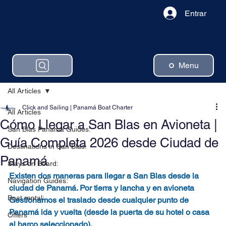
Entrar
Menu
All Articles
Click and Sailing | Panamá Boat Charter
All Articles
Cómo Llegar a San Blas en Avioneta |
San Blas Panama Guides:
Guía Completa 2026 desde Ciudad de
Destinations in San Blas:
Panamá
Stays on Board:
Existen dos maneras para llegar a San Blas desde la 
Navigation Guides:
ciudad de Panamá. Por tierra y lancha y en avioneta
Boat rental:
Gestionamos el traslado desde cualquier punto de 
Panamá ida y vuelta (desde la puerta de su hotel o casa 
Offers
al barco seleccionado).