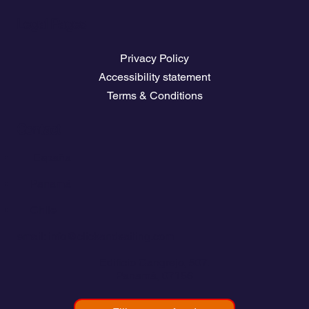
Legal Pages
Privacy Policy
Accessibility statement
Terms & Conditions
Contact
💬
España​
💬 Panamá
💬 Chile
email: info@clickandsailing.com
Edificio Cangrejo, 507.
Panamá, 07156