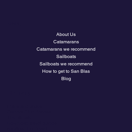
Menu
About Us
Catamarans
Catamarans we recommend
Sailboats
Sailboats we recommend
How to get to San Blas
Blog
Company
Plans and prices
Owners Club Access
The climate
Download travel guides
Nautical Job Board