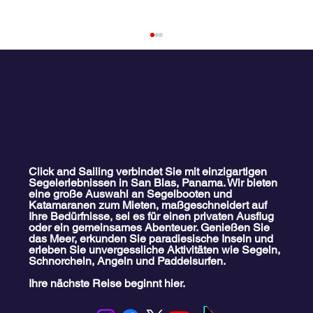
Click and Sailing verbindet Sie mit einzigartigen
Segelerlebnissen in San Blas, Panama. Wir bieten
eine große Auswahl an Segelbooten und
Familien-Katamaran-Ausflug nach San
Katamaranen zum Mieten, maßgeschneidert auf
Blas
Ihre Bedürfnisse, sei es für einen privaten Ausflug
oder ein gemeinsames Abenteuer. Genießen Sie
das Meer, erkunden Sie paradiesische Inseln und
erleben Sie unvergessliche Aktivitäten wie Segeln,
Schnorcheln, Angeln und Paddelsurfen.
Ihre nächste Reise beginnt hier.