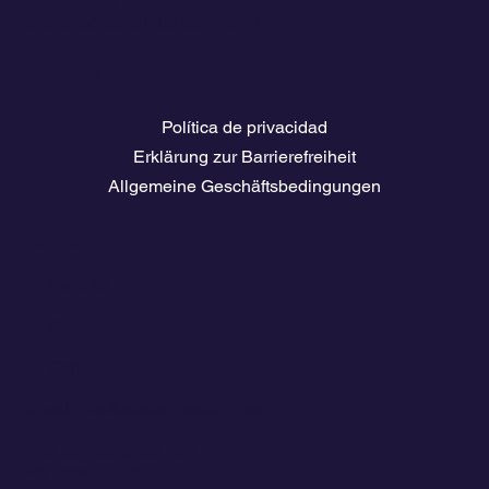
Reiseführer herunterladen
Stellenbörse für die Schifffahrt
Rechtliche Seiten
Política de privacidad
Erklärung zur Barrierefreiheit
Allgemeine Geschäftsbedingungen
Kontakt
💬
España​
💬 Panamá
💬 Chile
email: info@clickandsailing.com
Edificio Cangrejo, 507.
Panamá, 07156