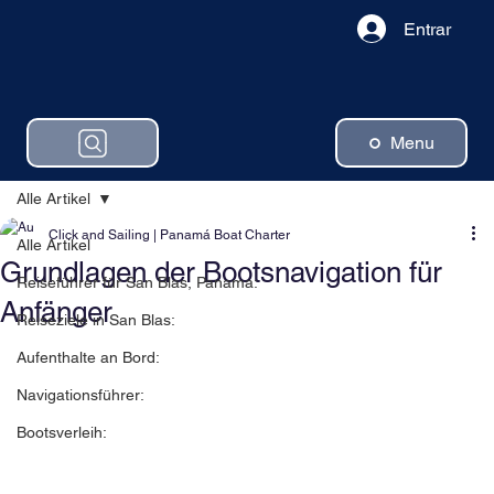
Entrar
Menu
Alle Artikel
Click and Sailing | Panamá Boat Charter
Alle Artikel
Grundlagen der Bootsnavigation für
Reiseführer für San Blas, Panama:
Anfänger
Reiseziele in San Blas:
Aufenthalte an Bord:
Navigationsführer:
Bootsverleih: