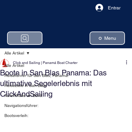
Entrar
Menu
Alle Artikel
Click and Sailing | Panamá Boat Charter
Alle Artikel
Boote in San Blas Panama: Das
Reiseführer für San Blas, Panama:
ultimative Segelerlebnis mit
Reiseziele in San Blas:
ClickAndSailing
Aufenthalte an Bord:
Navigationsführer:
Bootsverleih: