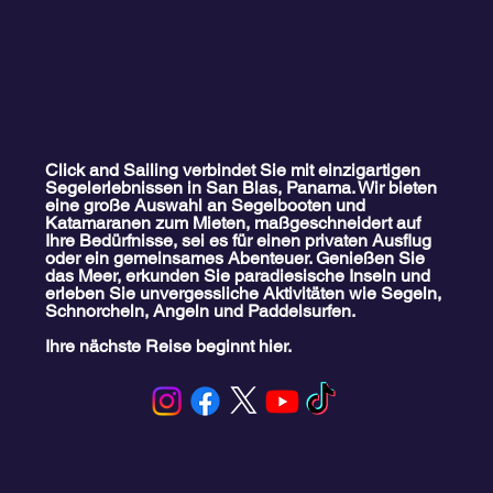
Click and Sailing verbindet Sie mit einzigartigen
Segelerlebnissen in San Blas, Panama. Wir bieten
eine große Auswahl an Segelbooten und
Familien-Katamaran-Ausflug nach San
Katamaranen zum Mieten, maßgeschneidert auf
Blas
Ihre Bedürfnisse, sei es für einen privaten Ausflug
oder ein gemeinsames Abenteuer. Genießen Sie
das Meer, erkunden Sie paradiesische Inseln und
erleben Sie unvergessliche Aktivitäten wie Segeln,
Schnorcheln, Angeln und Paddelsurfen.
Ihre nächste Reise beginnt hier.