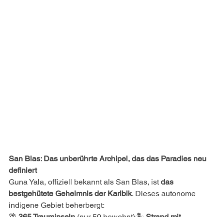
San Blas: Das unberührte Archipel, das das Paradies neu 
definiert
Guna Yala, offiziell bekannt als San Blas, ist 
das 
bestgehütete Geheimnis der Karibik
. Dieses autonome 
indigene Gebiet beherbergt:
🌴 
365 Trauminseln
 (nur 50 bewohnt)🏝️ 
Strand mit 