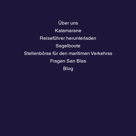
Speisekarte
Über uns
Katamarane
Reiseführer herunterladen
Segelboote
Stellenbörse für den maritimen Verkehrss
Fragen San Blas
Blog
Unternehmen
Tarife und Preise
Zugang für Mitglieder des
Eigentümerclubs
El clima
Reiseführer herunterladen
Stellenbörse für die Schifffahrt
Rechtliche Seiten