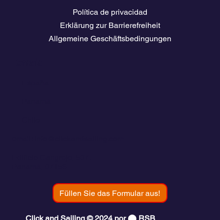
Política de privacidad
Erklärung zur Barrierefreiheit
Allgemeine Geschäftsbedingungen
Kontakt
💬
España​
💬 Panamá
💬 Chile
email: info@clickandsailing.com
Edificio Cangrejo, 507.
Panamá, 07156
Füllen Sie das Formular aus!
Click and Sailing © 2024 por ⬤ RSB