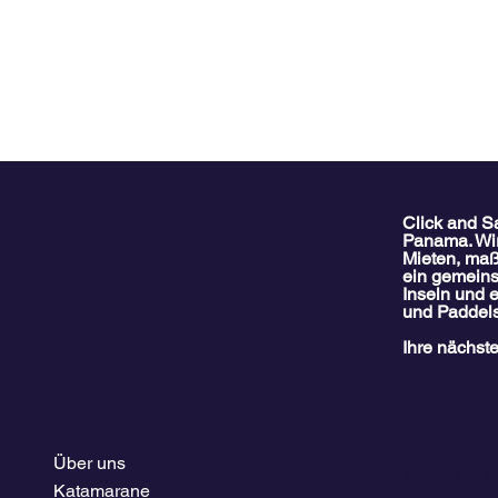
Click and Sa
Panama. Wi
Mieten, maßg
ein gemeins
Inseln und 
und Paddels
Ihre nächste
So kommen Sie mit dem
Cocobander
Flugzeug nach San Blas |
Blas: „Trau
Kompletter Reiseführer 2025
Unterwasse
Speisekarte
Unterneh
aus Panama-Stadt
antike Kultur
Über uns
Tarife und P
Katamarane
des Eigent