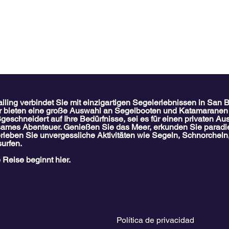
iling verbindet Sie mit einzigartigen Segelerlebnissen in San B
r bieten eine große Auswahl an Segelbooten und Katamarane
eschneidert auf Ihre Bedürfnisse, sei es für einen privaten Aus
ames Abenteuer. Genießen Sie das Meer, erkunden Sie paradi
erleben Sie unvergessliche Aktivitäten wie Segeln, Schnorcheln
urfen.
 Reise beginnt hier.
o Cays in San
Holländische Cays: San Bla
mstrände,
bestgehütetes Geheimnis
rabenteuer und
2025: Das bestgehütete
men
Rechtliche Seiten
“
Geheimnis der panamaisch
Karibik
reise
Zugang für Mitglieder
Política de privacidad
ümerclubs
El clima