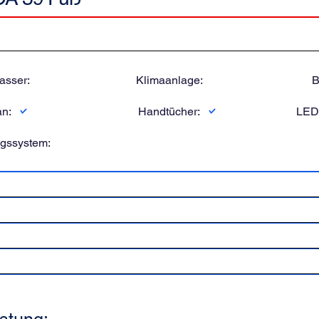
sser:
Klimaanlage:
B
an:
Handtücher:
LED
ngssystem: