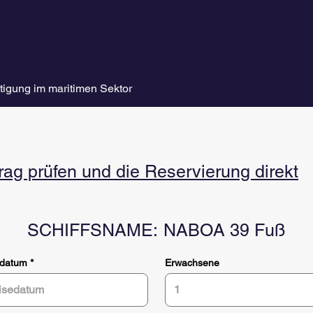
tigung im maritimen Sektor
g prüfen und die Reservierung direkt
SCHIFFSNAME:
NABOA 39 Fuß
r
edatum
*
Erwachsene
e
q
u
i
r