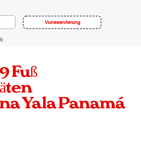
Vorreservierung
l)
9 Fuß
äten
una Yala Panamá