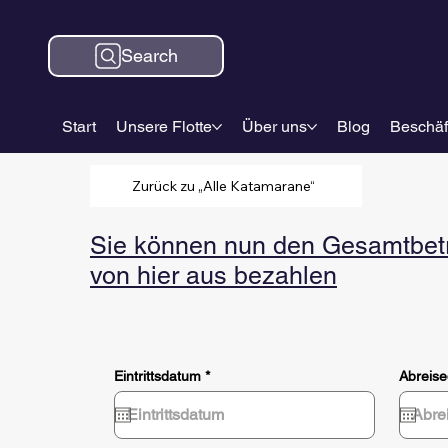
Search
Start
Unsere Flotte
Über uns
Blog
Beschäf
Zurück zu „Alle Katamarane“
Sie können nun den Gesamtbetra
von hier aus bezahlen
r
Eintrittsdatum
*
Abreis
e
q
u
i
r