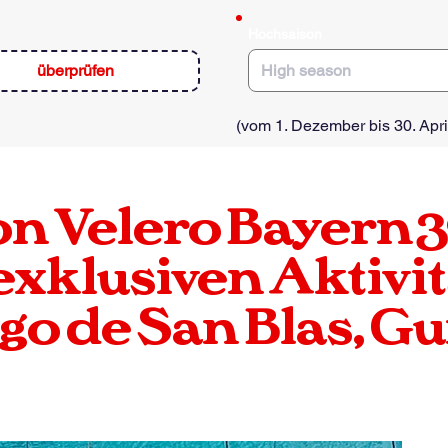
e
d
Hochsaison
überprüfen
(vom 1. Dezember bis 30. Apri
on
Velero
Bayern
3
exklusiven Aktivit
go de San Blas, G