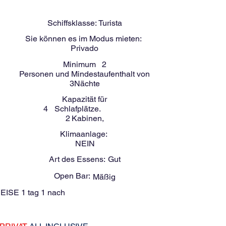
-
4
Menschen
NABOA 39 Fuß
Schiffsklasse:
Turista
Sie können es im Modus mieten:
Privado
Minimum
2
Personen und Mindestaufenthalt von
3
Nächte
Kapazität für
4
Schlafplätze.
2
Kabinen,
Klimaanlage:
NEIN
Art des Essens:
Gut
Open Bar:
Mäßig
EISE 1 tag 1 nach