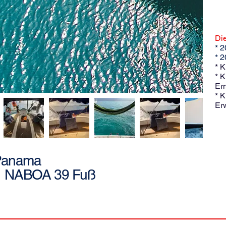
Die
* 2
* 
* K
* K
Er
* K
Er
 Panama
NABOA 39 Fuß