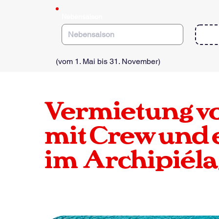
e
d
Nebensaison
(vom 1. Mai bis 31. November)
Vermietung v
mit Crew und 
im
Archipiéla