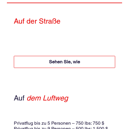
Auf der Straße
4x4 + Motorboot
Motorboot 50 $ pro Person für Hin- und Rückfahrt
4x4 + 60 USD pro Person für Hin- und Rückfahrt
Sehen Sie, wie
Auf
dem Luftweg
kleines Flugzeug
Gemeinsamer Flug 175 $ pro Person
Privatflug bis zu 5 Personen – 750 lbs: 750 $
Privatflug bis zu 9 Personen – 500 lbs: 1.500 $