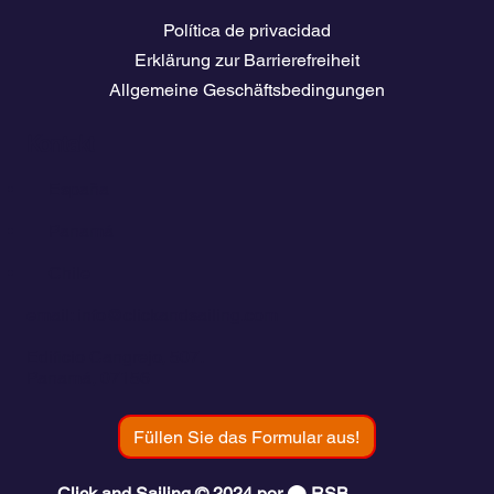
Política de privacidad
Erklärung zur Barrierefreiheit
Allgemeine Geschäftsbedingungen
Kontakt
💬
España​
💬 Panamá
💬 Chile
email: info@clickandsailing.com
Edificio Cangrejo, 507.
Panamá, 07156
Füllen Sie das Formular aus!
Click and Sailing © 2024 por ⬤ RSB