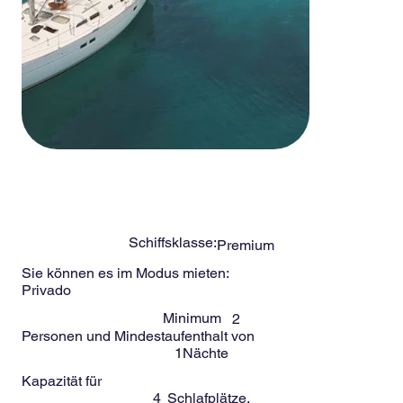
-
4
Menschen
GAIA 43ft
Schiffsklasse:
Premium
Sie können es im Modus mieten:
Privado
Minimum
2
Personen und Mindestaufenthalt von
1
Nächte
Kapazität für
4
Schlafplätze.