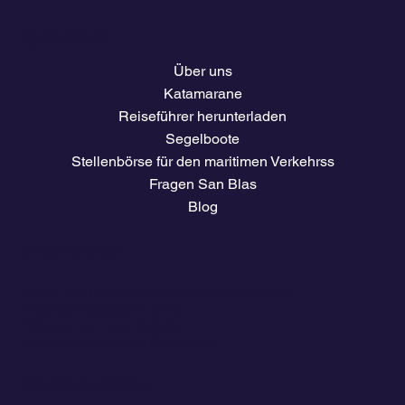
Speisekarte
Über uns
Katamarane
Reiseführer herunterladen
Segelboote
Stellenbörse für den maritimen Verkehrss
Fragen San Blas
Blog
Unternehmen
Tarife und Preise
Zugang für Mitglieder des
Eigentümerclubs
El clima
Reiseführer herunterladen
Stellenbörse für die Schifffahrt
Rechtliche Seiten