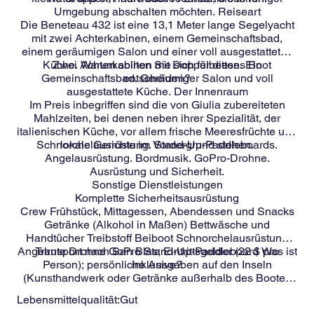
Umgebung abschalten möchten. Reiseart
Die Beneteau 432 ist eine 13,1 Meter lange Segelyacht
mit zwei Achterkabinen, einem Gemeinschaftsbad,
einem geräumigen Salon und einer voll ausgestatteten
Küche. Warum sollten Sie sich für dieses Boot
Zwei Achterkabinen mit Doppelbetten. Ein
Gemeinschaftsbad. Geräumiger Salon und voll
entscheiden?
ausgestattete Küche. Der Innenraum
Im Preis inbegriffen sind die von Giulia zubereiteten
Mahlzeiten, bei denen neben ihrer Spezialität, der
italienischen Küche, vor allem frische Meeresfrüchte und
Schnorchelausrüstung. Stand-Up-Paddleboards.
lokale Gerichte im Vordergrund stehen.
Angelausrüstung. Bordmusik. GoPro-Drohne.
Ausrüstung und Sicherheit.
Sonstige Dienstleistungen
Komplette Sicherheitsausrüstung
Crew Frühstück, Mittagessen, Abendessen und Snacks
Getränke (Alkohol in Maßen) Bettwäsche und
Handtücher Treibstoff Beiboot Schnorchelausrüstung
Angelrute Drohne GoPro Stand-Up-Paddleboard Was ist
Transport nach San Blas; Eintrittsgelder (22 $ pro
Person); persönliche Ausgaben auf den Inseln
inklusive?
(Kunsthandwerk oder Getränke außerhalb des Bootes
usw.); persönliche Reiseversicherung. Was ist nicht
Lebensmittelqualität:
Gut
inbegriffen?