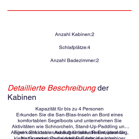
Anzahl Kabinen:
2
Schlafplätze:
4
Anzahl Badezimmer:
2
Detaillierte Beschreibung
der
Kabinen
Kapazität für bis zu 4 Personen
Erkunden Sie die San-Blas-Inseln an Bord eines
komfortablen Segelboots und unternehmen Sie
Aktivitäten wie Schnorcheln, Stand-Up-Paddling und
Angeln. Ein idealer Ausflug für alle, die Entspannung,
Eine komfortable und authentische Reise, ideal für
kleine Gruppen, Paare oder Freunde, die in ruhiger
Natur und ein individuelles Erlebnis suchen.