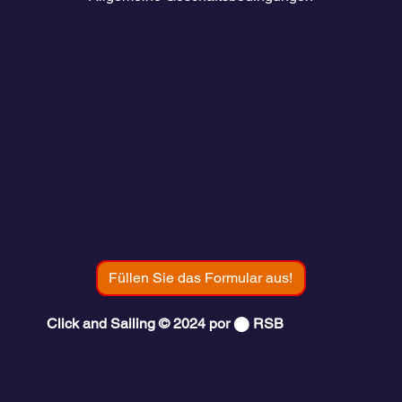
Kontakt
💬
España​
💬 Panamá
💬 Chile
email: info@clickandsailing.com
Edificio Cangrejo, 507.
Panamá, 07156
Füllen Sie das Formular aus!
Click and Sailing © 2024 por ⬤ RSB