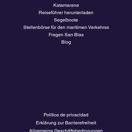
Katamarane
Reiseführer herunterladen
Segelboote
Stellenbörse für den maritimen Verkehrss
Fragen San Blas
Blog
Unternehmen
Tarife und Preise
Zugang für Mitglieder des
Eigentümerclubs
El clima
Reiseführer herunterladen
Stellenbörse für die Schifffahrt
Rechtliche Seiten
Política de privacidad
Erklärung zur Barrierefreiheit
Allgemeine Geschäftsbedingungen