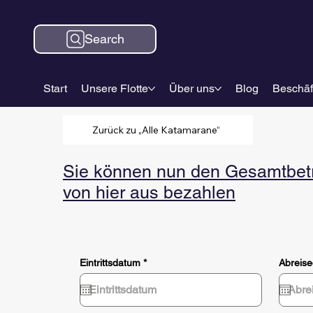
Search
Start
Unsere Flotte
Über uns
Blog
Beschäf
Zurück zu „Alle Katamarane“
Sie können nun den Gesamtbetra
von hier aus bezahlen
r
Eintrittsdatum
*
Abreis
e
q
u
i
r