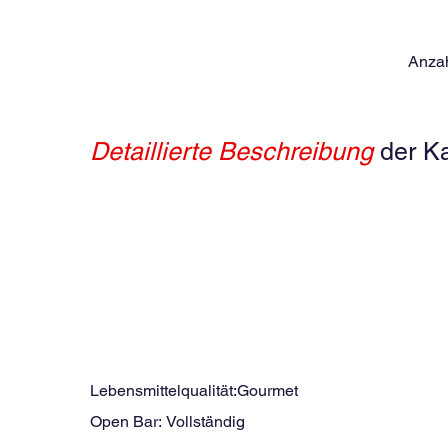
Anzah
Detaillierte Beschreibung
der K
Der Segelkatamaran Lagoon 46 ist ein eleg
Das Schiff bietet vier Kabinen mit jeweils 
Vorderkabinen. Die großen Fens
Die vertikalen, getönten Fenster im Dach des 
neuwertige
Lagoon 46 Katamaran – All-inclusive – Pro
Eiswürfelbereiter, Elektronisches Navigationssy
An Bord des Luxus-Katamarans in San Blas wird bes
Lebensmittelqualität:
Gourmet
Open Bar:
Vollständig