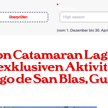
e
d
Hochsaison
überprüfen
(vom 1. Dezember bis 30. Apri
on
Catamaran
Lag
exklusiven Aktivit
go de San Blas, G