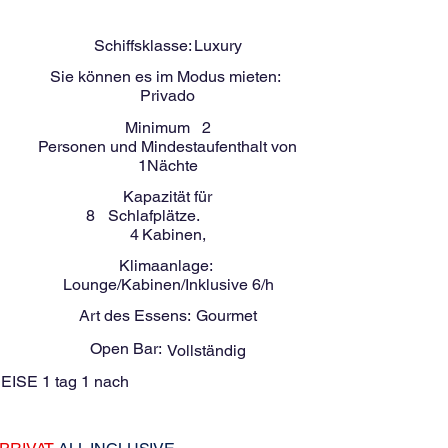
-
8
Menschen
CEST 46ft
Schiffsklasse:
Luxury
Sie können es im Modus mieten:
Privado
Minimum
2
Personen und Mindestaufenthalt von
1
Nächte
Kapazität für
8
Schlafplätze.
4
Kabinen,
Klimaanlage:
Lounge/Kabinen/Inklusive 6/h
Art des Essens:
Gourmet
Open Bar:
Vollständig
EISE 1 tag 1 nach