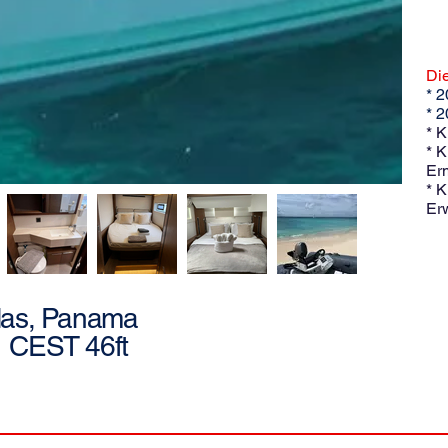
Die
* 2
* 
* K
* K
Er
* K
Er
las, Panama
CEST 46ft