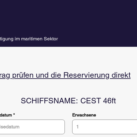
tigung im maritimen Sektor
g prüfen und die Reservierung direkt
SCHIFFSNAME:
CEST 46ft
r
edatum
*
Erwachsene
e
q
u
i
r