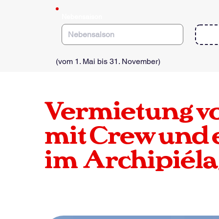
e
d
Nebensaison
(vom 1. Mai bis 31. November)
Vermietung v
mit Crew und 
im
Archipiéla