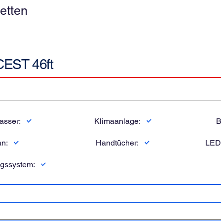
etten
CEST 46ft
sser:
Klimaanlage:
B
an:
Handtücher:
LED
ngssystem: