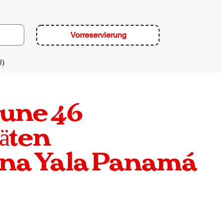
Vorreservierung
l)
une
46
äten
una Yala Panamá