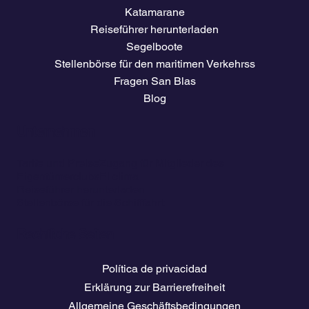
Katamarane
Reiseführer herunterladen
Segelboote
Stellenbörse für den maritimen Verkehrss
Fragen San Blas
Blog
Unternehmen
Tarife und Preise
Zugang für Mitglieder des
Eigentümerclubs
El clima
Reiseführer herunterladen
Stellenbörse für die Schifffahrt
Rechtliche Seiten
Política de privacidad
Erklärung zur Barrierefreiheit
Allgemeine Geschäftsbedingungen