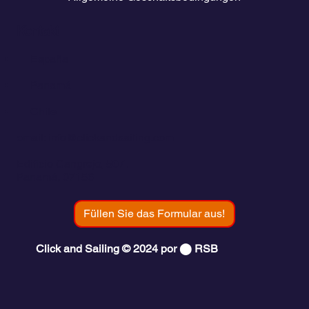
Kontakt
💬
España​
💬 Panamá
💬 Chile
email: info@clickandsailing.com
Edificio Cangrejo, 507.
Panamá, 07156
Füllen Sie das Formular aus!
Click and Sailing © 2024 por ⬤ RSB