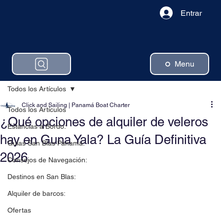
Entrar
Menu
Todos los Artículos
Click and Sailing | Panamá Boat Charter
Todos los Artículos
¿Qué opciones de alquiler de veleros
Estancias a Bordo:
hay en Guna Yala? La Guía Definitiva
Guias San Blas Panama:
2026
Consejos de Navegación:
Destinos en San Blas:
Alquiler de barcos:
Ofertas