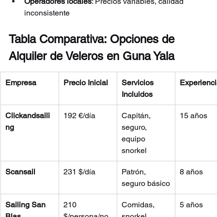
Operadores locales
: Precios variables, calidad 
inconsistente
Tabla Comparativa: Opciones de 
Alquiler de Veleros en Guna Yala
Empresa
Precio Inicial
Servicios 
Experienc
Incluidos
Clickandsaili
192 €/día
Capitán, 
15 años
ng
seguro, 
equipo 
snorkel
Scansail
231 $/día
Patrón, 
8 años
seguro básico
Sailing San 
210 
Comidas, 
5 años
Blas
$/persona/no
snorkel