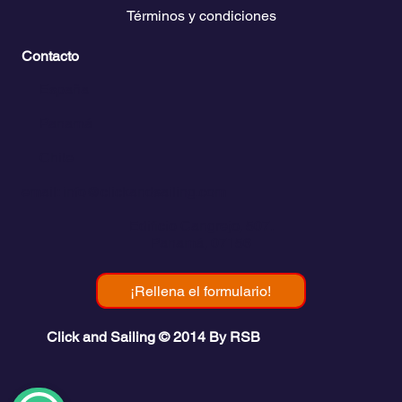
Términos y condiciones
Contacto
💬
España​
💬 Panamá
💬 Chile
email: info@clickandsailing.com
Edificio Cangrejo, 507.
Panamá, 07156
¡Rellena el formulario!
Click and Sailing © 2014 By RSB