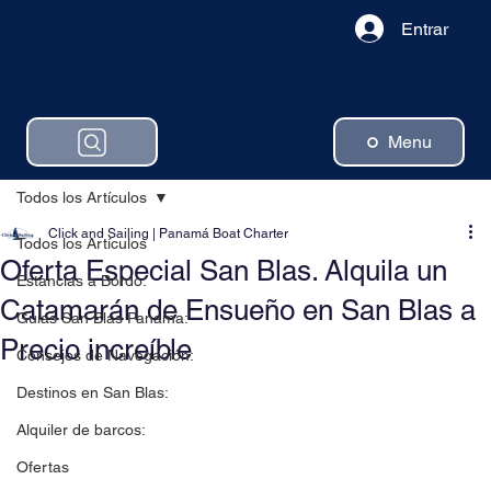
Entrar
Menu
Todos los Artículos
Click and Sailing | Panamá Boat Charter
Todos los Artículos
Oferta Especial San Blas. Alquila un
Estancias a Bordo:
Catamarán de Ensueño en San Blas a
Guias San Blas Panama:
Precio increíble
Consejos de Navegación:
Destinos en San Blas:
Alquiler de barcos:
Ofertas