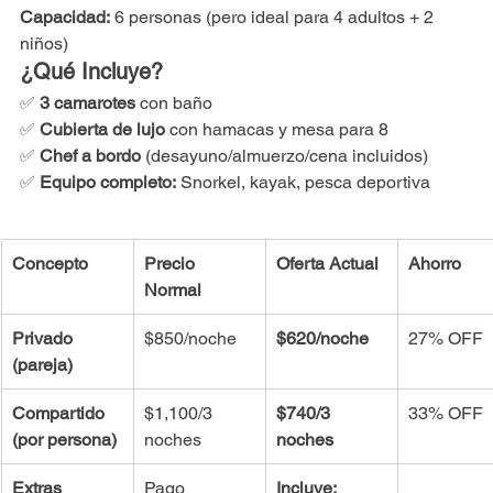
Capacidad:
 6 personas (pero ideal para 4 adultos + 2 
niños)
¿Qué Incluye?
✅ 
3 camarotes
 con baño
✅ 
Cubierta de lujo
 con hamacas y mesa para 8
✅ 
Chef a bordo
 (desayuno/almuerzo/cena incluidos)
✅ 
Equipo completo:
 Snorkel, kayak, pesca deportiva
Concepto
Precio 
Oferta Actual
Ahorro
Normal
Privado 
$850/noche
$620/noche
27% OFF
(pareja)
Compartido 
$1,100/3 
$740/3 
33% OFF
(por persona)
noches
noches
Extras
Pago 
Incluye: