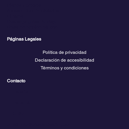
Planes y precios
Acceso Club Propietarios
El clima
Descarga guías de viaje
Bolsa de empleo náutico
Páginas Legales
Política de privacidad
Declaración de accesibilidad
Términos y condiciones
Contacto
💬
España​
💬 Panamá
💬 Chile
email: info@clickandsailing.com