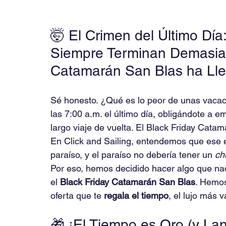
🤯 El Crimen del Último Dí
Siempre Terminan Demasiad
Catamarán San Blas ha Ll
Sé honesto. ¿Qué es lo peor de unas vacac
las 7:00 a.m. el último día, obligándote a e
largo viaje de vuelta. El Black Friday Cata
En Click and Sailing, entendemos que ese 
paraíso, y el paraíso no debería tener un 
ch
Por eso, hemos decidido hacer algo que na
el 
Black Friday Catamarán San Blas
. Hemos
oferta que te 
regala el tiempo
, el lujo más v
🎁 ¡El Tiempo es Oro (y La