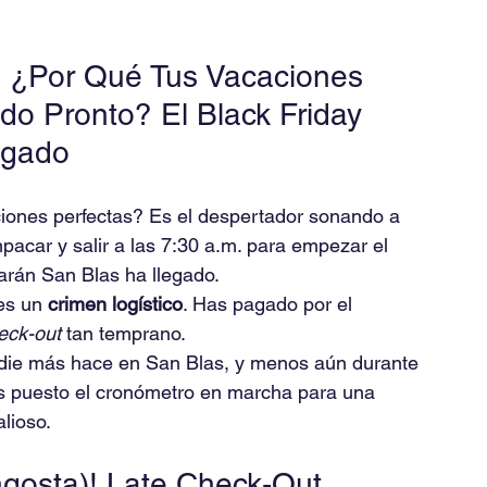
a: ¿Por Qué Tus Vacaciones 
o Pronto? El Black Friday 
egado
iones perfectas? Es el despertador sonando a 
mpacar y salir a las 7:30 a.m. para empezar el 
marán San Blas ha llegado.
es un 
crimen logístico
. Has pagado por el 
eck-out
 tan temprano.
die más hace en San Blas, y menos aún durante 
 puesto el cronómetro en marcha para una 
alioso.
ngosta)! Late Check-Out 