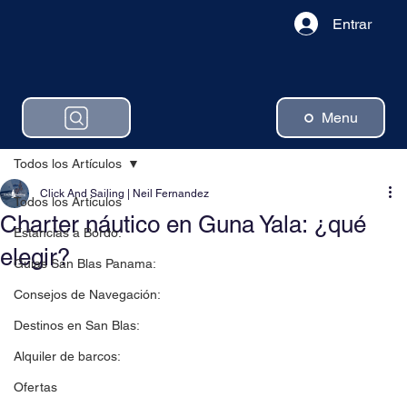
Entrar
Menu
Todos los Artículos
Click And Sailing | Neil Fernandez
Todos los Artículos
Charter náutico en Guna Yala: ¿qué
Estancias a Bordo:
elegir?
Guias San Blas Panama:
Consejos de Navegación:
Destinos en San Blas:
Alquiler de barcos:
Ofertas