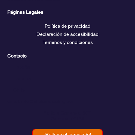
Páginas Legales
Política de privacidad
Declaración de accesibilidad
Términos y condiciones
Contacto
💬
España​
💬 Panamá
💬 Chile
email: info@clickandsailing.com
Edificio Cangrejo, 507.
Panamá, 07156
¡Rellena el formulario!