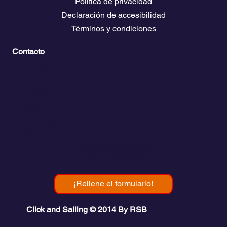
Política de privacidad
Declaración de accesibilidad
Términos y condiciones
Contacto
💬
España​
💬 Panamá
💬 Chile
email: info@clickandsailing.com
Edificio Cangrejo, 507.
Panamá, 07156
¡Rellene el formulario!
Click and Sailing © 2014 By RSB