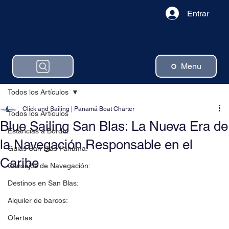
Entrar
Menu
Todos los Artículos
Click and Sailing | Panamá Boat Charter
Todos los Artículos
Blue Sailing San Blas: La Nueva Era de
Estancias a Bordo:
la Navegación Responsable en el
Guias San Blas Panama:
Caribe
Consejos de Navegación:
Destinos en San Blas:
Alquiler de barcos:
Ofertas