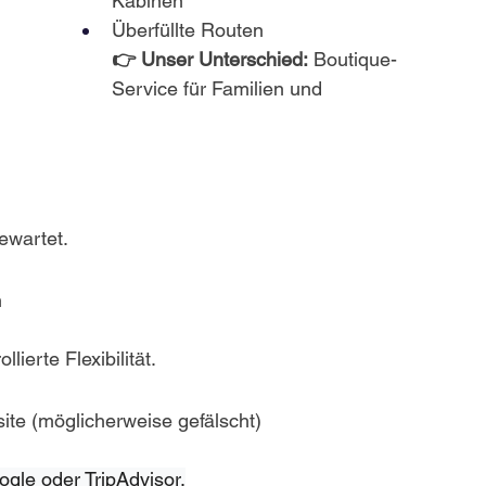
Kabinen
Überfüllte Routen
👉 Unser Unterschied:
 Boutique-
Service für Familien und 
n
ewartet.
n
n
lierte Flexibilität.
te (möglicherweise gefälscht)
oogle oder TripAdvisor.