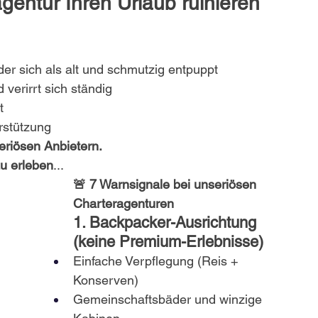
gentur Ihren Urlaub ruinieren 
er sich als alt und schmutzig entpuppt
 verirrt sich ständig
t
rstützung
eriösen Anbietern.
zu erleben
...
🚨 7 Warnsignale bei unseriösen 
Charteragenturen
1. Backpacker-Ausrichtung 
(keine Premium-Erlebnisse)
Einfache Verpflegung (Reis + 
Konserven)
Gemeinschaftsbäder und winzige 