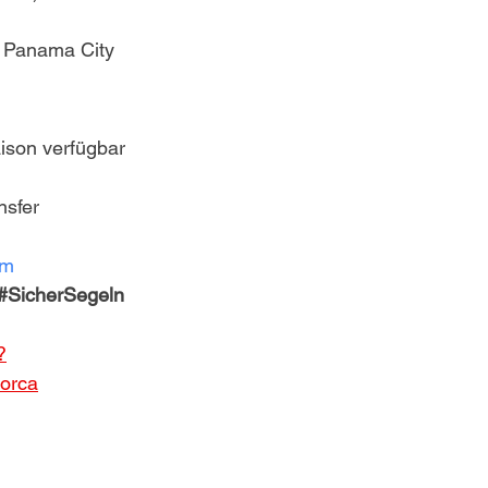
l Panama City
aison verfügbar
nsfer
om
#SicherSegeln
?
lorca