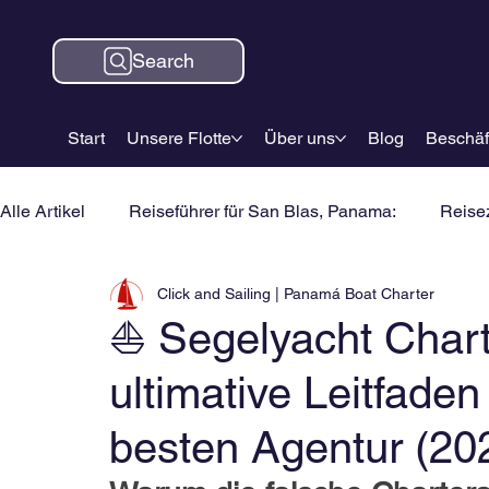
Search
Start
Unsere Flotte
Über uns
Blog
Beschäf
Alle Artikel
Reiseführer für San Blas, Panama:
Reisez
Click and Sailing | Panamá Boat Charter
⛵ Segelyacht Chart
ultimative Leitfade
besten Agentur (20