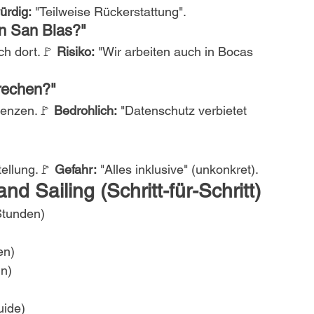
ürdig:
 "Teilweise Rückerstattung".
in San Blas?"
ch dort.🚩 
Risiko:
 "Wir arbeiten auch in Bocas 
prechen?"
renzen.🚩 
Bedrohlich:
 "Datenschutz verbietet 
tellung.🚩 
Gefahr:
 "Alles inklusive" (unkonkret).
d Sailing (Schritt-für-Schritt)
Stunden)
en)
ln)
uide)