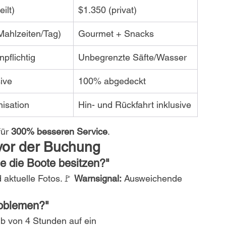
ilt)
$1.350 (privat)
Mahlzeiten/Tag)
Gourmet + Snacks
npflichtig
Unbegrenzte Säfte/Wasser
sive
100% abgedeckt
nisation
Hin- und Rückfahrt inklusive
ür 
300% besseren Service
.
vor der Buchung
e die Boote besitzen?"
aktuelle Fotos.🚩 
Warnsignal:
 Ausweichende 
roblemen?"
lb von 4 Stunden auf ein 