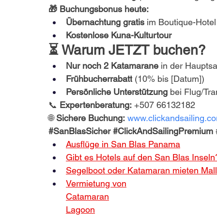
🎁 Buchungsbonus heute:
Übernachtung gratis
 im Boutique-Hote
Kostenlose Kuna-Kulturtour
⏳ Warum JETZT buchen?
Nur noch 2 Katamarane
 in der Haupts
Frühbucherrabatt
 (10% bis [Datum])
Persönliche Unterstützung
 bei Flug/Tra
📞 
Expertenberatung:
 +507 66132182
🌐 
Sichere Buchung:
www.clickandsailing.c
#SanBlasSicher
#ClickAndSailingPremium
Ausflüge in San Blas Panama
Gibt es Hotels auf den San Blas Inseln
Segelboot oder Katamaran mieten Mal
Vermietung von
Catamaran
Lagoon