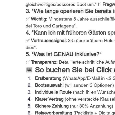
gleichwertiges/besseres Boot um."🚩 
Fragw
3. "Wie lange operieren Sie bereits 
✅ 
Wichtig:
 Mindestens 5 Jahre ausschließli
del Toro und Cartagena".
4. "Kann ich mit früheren Gästen s
✅ 
Vertrauenssignal:
 3-5 überprüfbare Refe
dies".
5. "Was ist GENAU inklusive?"
✅ 
Transparenz:
 Detaillierte schriftliche Aufs
📅 So buchen Sie bei Click an
Erstberatung
 (WhatsApp/E-Mail in <2 
Bootsauswahl
 (wir senden 3 Optionen)
Individuelle Route
 (nach Ihren Wünsch
Klarer Vertrag
 (ohne versteckte Klause
Sichere Zahlung
 (nur 30% Anzahlung)
Reisevorbereitung
 (Packliste + Digitalg