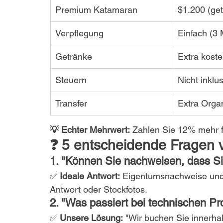
Premium Katamaran
$1.200 (gete
Verpflegung
Einfach (3 
Getränke
Extra koste
Steuern
Nicht inklu
Transfer
Extra Orga
💡 Echter Mehrwert:
 Zahlen Sie 12% mehr f
❓ 5 entscheidende Fragen 
1. "Können Sie nachweisen, dass Si
✅ 
Ideale Antwort:
 Eigentumsnachweise und 
Antwort oder Stockfotos.
2. "Was passiert bei technischen P
✅ 
Unsere Lösung:
 "Wir buchen Sie innerha