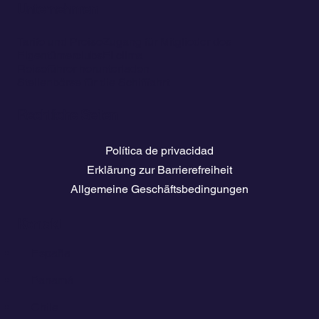
Unternehmen
Tarife und Preise
Zugang für Mitglieder des
Eigentümerclubs
El clima
Reiseführer herunterladen
Stellenbörse für die Schifffahrt
Rechtliche Seiten
Política de privacidad
Erklärung zur Barrierefreiheit
Allgemeine Geschäftsbedingungen
Kontakt
💬
España​
💬 Panamá
💬 Chile