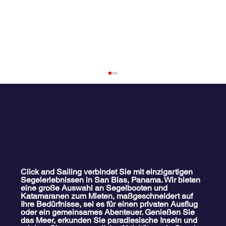
Click and Sailing verbindet Sie mit einzigartigen
Segelerlebnissen in San Blas, Panama. Wir bieten
eine große Auswahl an Segelbooten und
San Blas ist nicht so, wie Sie denken: Der
Katamaranen zum Mieten, maßgeschneidert auf
schonungslos ehrliche Leitfaden für 2026
Ihre Bedürfnisse, sei es für einen privaten Ausflug
oder ein gemeinsames Abenteuer. Genießen Sie
das Meer, erkunden Sie paradiesische Inseln und