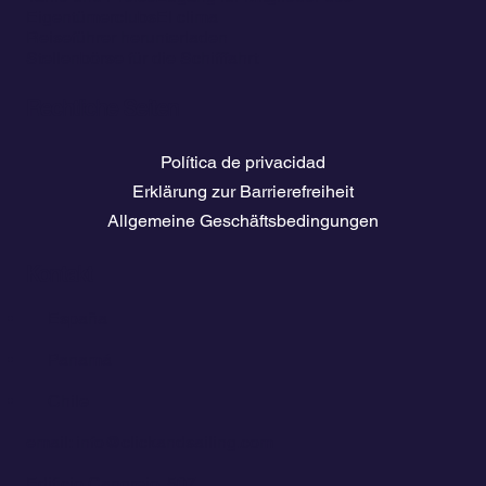
Eigentümerclubs
El clima
Reiseführer herunterladen
Stellenbörse für die Schifffahrt
Rechtliche Seiten
Política de privacidad
Erklärung zur Barrierefreiheit
Allgemeine Geschäftsbedingungen
Kontakt
💬
España​
💬 Panamá
💬 Chile
email: info@clickandsailing.com
Edificio Cangrejo, 507.