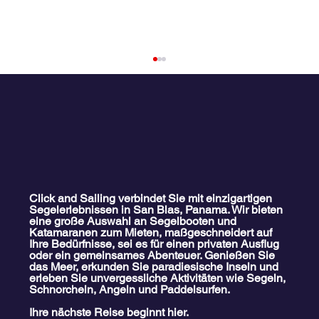
Click and Sailing verbindet Sie mit einzigartigen
Segelerlebnissen in San Blas, Panama. Wir bieten
eine große Auswahl an Segelbooten und
Familien-Katamaran-Ausflug nach San
Katamaranen zum Mieten, maßgeschneidert auf
Blas
Ihre Bedürfnisse, sei es für einen privaten Ausflug
oder ein gemeinsames Abenteuer. Genießen Sie
das Meer, erkunden Sie paradiesische Inseln und
erleben Sie unvergessliche Aktivitäten wie Segeln,
Schnorcheln, Angeln und Paddelsurfen.
Ihre nächste Reise beginnt hier.