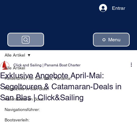
Entrar
Menu
Alle Artikel
Click and Sailing | Panamá Boat Charter
Alle Artikel
Exklusive Angebote April-Mai:
Reiseführer für San Blas, Panama:
Segeltouren & Catamaran-Deals in
Reiseziele in San Blas:
San Blas | Click&Sailing
Aufenthalte an Bord:
Navigationsführer:
Bootsverleih: