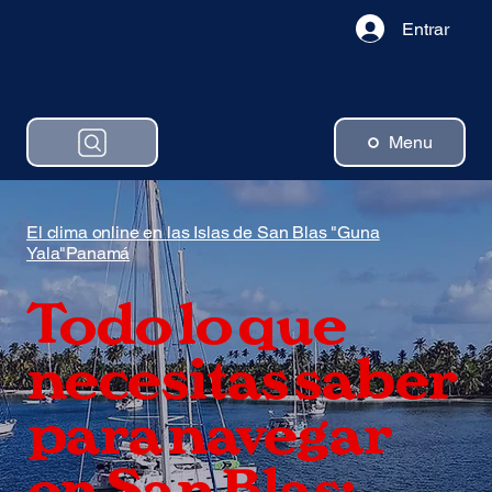
Entrar
Menu
El clima online en las Islas de San Blas "Guna
Yala"Panamá
Todo lo que
necesitas saber
para navegar
en San Blas: