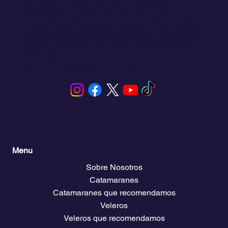
Click and Sailing le conecta con experiencias
únicas de navegación en San Blas, Panamá.
Ofrecemos una amplia selección de veleros y
catamaranes de alquiler adaptados a sus
necesidades, ya sea para una escapada privada o
una aventura compartida. Disfrute del mar, explora
islas paradisíacas y viva actividades inolvidables
como la navegación, el esnórquel, la pesca y el
paddle surf.
Su próxima travesía comienza aquí.
Menu
Sobre Nosotros
Catamaranes
Catamaranes que recomendamos